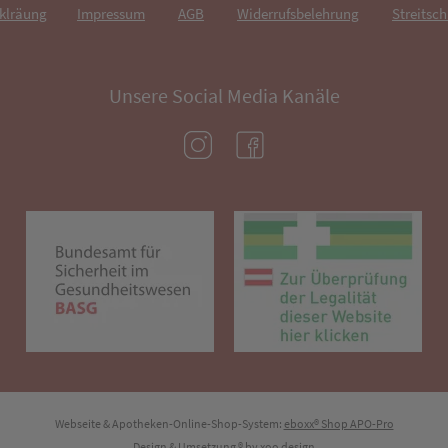
rklräung
Impressum
AGB
Widerrufsbelehrung
Streitsch
Unsere Social Media Kanäle
(öffnet in neuem Tab)
(öffnet in neuem Tab)
(öffnet in neuem Tab)
(öf
Webseite & Apotheken-Online-Shop-System:
eboxx® Shop APO-Pro
Design & Umsetzung
® by
xoo design