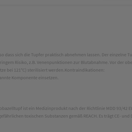
, so dass sich die Tupfer praktisch abnehmen lassen. Der einzelne T
eringem Risiko, z.B. Venenpunktionen zur Blutabnahme. Vor der ob
tze bei 121°C) sterilisiert werden.Kontraindikationen:
enannte Komponente einsetzen.
obazelltupf ist ein Medizinprodukt nach der Richtlinie MDD 93/42
ne gefährlichen toxischen Substanzen gemäß REACH. Es trägt CE- un