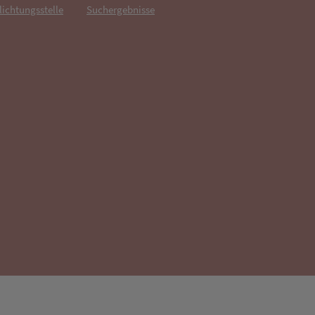
lichtungsstelle
Suchergebnisse
fnet in neuem Tab)