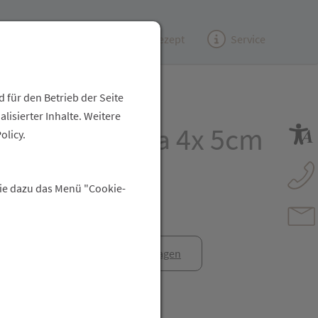
Kundenzeitung
(e)Rezept
Service
 für den Betrieb der Seite
isierter Inhalte. Weitere
offtupfer Noba 4x 5cm
olicy.
 1000st
Sie dazu das Menü "Cookie-
anfrage
Rezept anfragen
t Freunden teilen