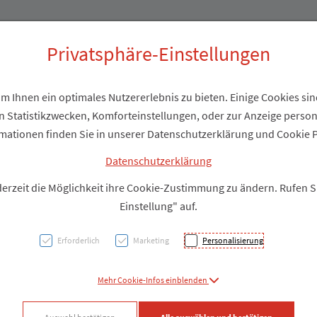
Produkte
Über uns
Privatsphäre-Einstellungen
 Ihnen ein optimales Nutzererlebnis zu bieten. Einige Cookies sind
 Statistikzwecken, Komforteinstellungen, oder zur Anzeige personal
Zellst
mationen finden Sie in unserer Datenschutzerklärung und Cookie P
2x500
Datenschutzerklärung
derzeit die Möglichkeit ihre Cookie-Zustimmung zu ändern. Rufen 
Einstellung" auf.
PZN: 1679287
Erforderlich
Marketing
Personalisierung
Produkt
Mehr Cookie-Infos einblenden
Produkt-Info mi