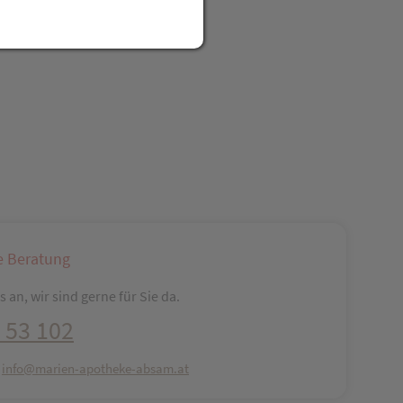
reator\plugin\share\core\structs\SocialSharingServiceSettings]:fo
Pinterest
LinkedIn
Xing
WhatsApp (#[creator\plugin\share\core\str
e Beratung
 an, wir sind gerne für Sie da.
 53 102
:
info@marien-apotheke-absam.at