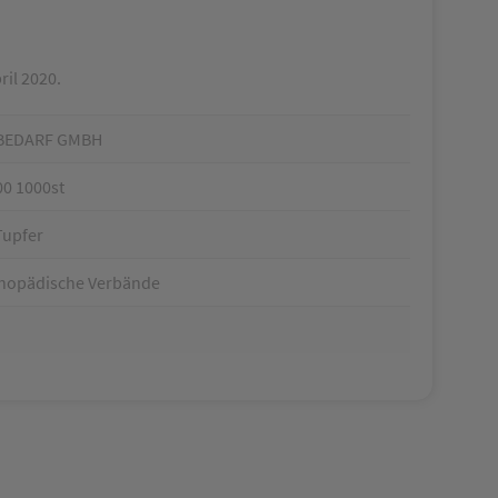
ril 2020.
BEDARF GMBH
00 1000st
Tupfer
thopädische Verbände