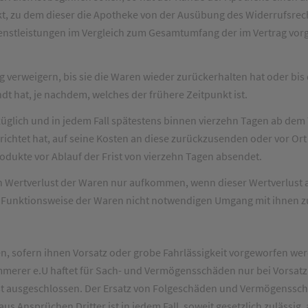
t, zu dem dieser die Apotheke von der Ausübung des Widerrufsrecht
Dienstleistungen im Vergleich zum Gesamtumfang der im Vertrag vo
 verweigern, bis sie die Waren wieder zurückerhalten hat oder bi
dt hat, je nachdem, welches der frühere Zeitpunkt ist.
üglich und in jedem Fall spätestens binnen vierzehn Tagen ab dem
richtet hat, auf seine Kosten an diese zurückzusenden oder vor Ort
odukte vor Ablauf der Frist von vierzehn Tagen absendet.
 Wertverlust der Waren nur aufkommen, wenn dieser Wertverlust a
d Funktionsweise der Waren nicht notwendigen Umgang mit ihnen z
n, sofern ihnen Vorsatz oder grobe Fahrlässigkeit vorgeworfen we
rer e.U haftet für Sach- und Vermögensschäden nur bei Vorsatz u
 ist ausgeschlossen. Der Ersatz von Folgeschäden und Vermögenssch
s Ansprüchen Dritter ist in jedem Fall, soweit gesetzlich zulässig,