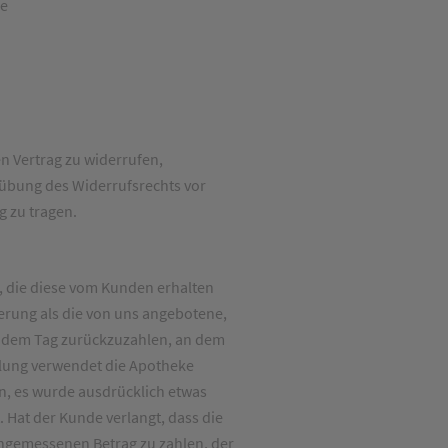
ke
en Vertrag zu widerrufen,
usübung des Widerrufsrechts vor
g zu tragen.
, die diese vom Kunden erhalten
ferung als die von uns angebotene,
b dem Tag zurückzuzahlen, an dem
ahlung verwendet die Apotheke
nn, es wurde ausdrücklich etwas
 Hat der Kunde verlangt, dass die
angemessenen Betrag zu zahlen, der