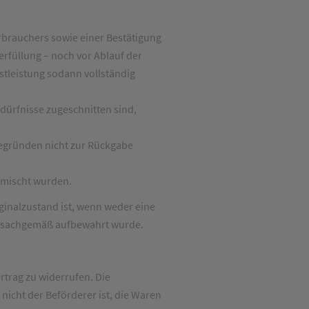
rbrauchers sowie einer Bestätigung
erfüllung – noch vor Ablauf der
stleistung sodann vollständig
dürfnisse zugeschnitten sind,
negründen nicht zur Rückgabe
rmischt wurden.
iginalzustand ist, wenn weder eine
e sachgemäß aufbewahrt wurde.
trag zu widerrufen. Die
nicht der Beförderer ist, die Waren