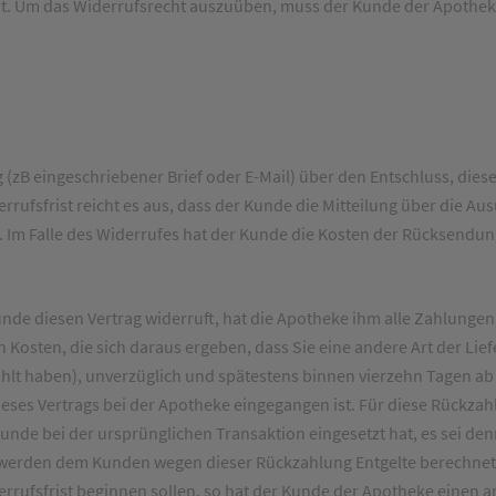
t. Um das Widerrufsrecht auszuüben, muss der Kunde der Apothe
g (zB eingeschriebener Brief oder E-Mail) über den Entschluss, dies
rufsfrist reicht es aus, dass der Kunde die Mitteilung über die A
. Im Falle des Widerrufes hat der Kunde die Kosten der Rücksendun
nde diesen Vertrag widerruft, hat die Apotheke ihm alle Zahlungen
 Kosten, die sich daraus ergeben, dass Sie eine andere Art der Lie
hlt haben), unverzüglich und spätestens binnen vierzehn Tagen a
dieses Vertrags bei der Apotheke eingegangen ist. Für diese Rückz
unde bei der ursprünglichen Transaktion eingesetzt hat, es sei de
l werden dem Kunden wegen dieser Rückzahlung Entgelte berechnet.
rrufsfrist beginnen sollen, so hat der Kunde der Apotheke einen 