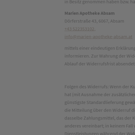
in Besitz genommen haben bzw. ha
Marien Apotheke Absam
Dörferstraße 43, 6067, Absam
+43 522353102,
info@marien-apotheke-absam.at
mittels einer eindeutigen Erklärun
informieren. Zur Wahrung der Wider
Ablauf der Widerrufsfrist absendet
Folgen des Widerrufs: Wenn der Ku
hat (mit Ausnahme der zusätzlichen
günstigste Standardlieferung gewä
die Mitteilung über den Widerruf 
dasselbe Zahlungsmittel, das der K
anderes vereinbart; in keinem Fal
Dienstleistungen während der Wide