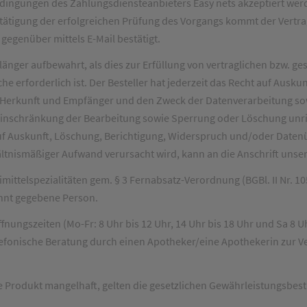
edingungen des Zahlungsdiensteanbieters Easy nets akzeptiert wer
tätigung der erfolgreichen Prüfung des Vorgangs kommt der Vertr
egenüber mittels E-Mail bestätigt.
länger aufbewahrt, als dies zur Erfüllung von vertraglichen bzw. ge
e erforderlich ist. Der Besteller hat jederzeit das Recht auf Ausku
erkunft und Empfänger und den Zweck der Datenverarbeitung sowi
inschränkung der Bearbeitung sowie Sperrung oder Löschung unric
auf Auskunft, Löschung, Berichtigung, Widerspruch und/oder Daten
hältnismäßiger Aufwand verursacht wird, kann an die Anschrift unse
mittelspezialitäten gem. § 3 Fernabsatz-Verordnung (BGBl. II Nr. 10
nnt gegebene Person.
ungszeiten (Mo-Fr: 8 Uhr bis 12 Uhr, 14 Uhr bis 18 Uhr und Sa 8 Uh
lefonische Beratung durch einen Apotheker/eine Apothekerin zur V
e Produkt mangelhaft, gelten die gesetzlichen Gewährleistungsbe