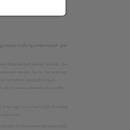
greicher Prüfung elektronisch (per
line-Shop bestellt werden können. Die
versendet werden. Da der Versand von
op bestellten rezeptpflichtigen
ich der Hinweis automatisch aus dem
) untersagt und ausschließlich mittels
 informiert.
alisiert. Es kann keine Garantie dafür