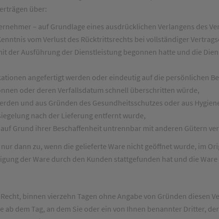
erträgen über:
ernehmer – auf Grundlage eines ausdrücklichen Verlangens des Ve
nntnis vom Verlust des Rücktrittsrechts bei vollständiger Vertrags
 mit der Ausführung der Dienstleistung begonnen hatte und die Dien
ationen angefertigt werden oder eindeutig auf die persönlichen Be
önnen oder deren Verfallsdatum schnell überschritten würde,
t werden und aus Gründen des Gesundheitsschutzes oder aus Hygie
siegelung nach der Lieferung entfernt wurde,
g auf Grund ihrer Beschaffenheit untrennbar mit anderen Gütern ve
h nur dann zu, wenn die gelieferte Ware nicht geöffnet wurde, im Or
igung der Ware durch den Kunden stattgefunden hat und die War
Recht, binnen vierzehn Tagen ohne Angabe von Gründen diesen Ver
ge ab dem Tag, an dem Sie oder ein von Ihnen benannter Dritter, der 