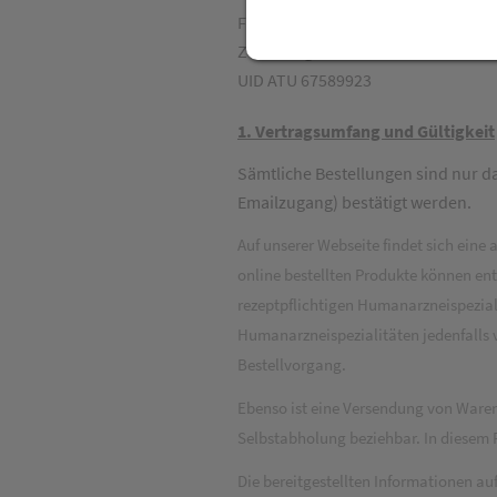
Firmenbuch: 339 399 t, LG Innsbru
Zuständige Aufsichtsbehörde: Bun
UID ATU 67589923
1. Vertragsumfang und Gültigkeit
Sämtliche Bestellungen sind nur d
Emailzugang) bestätigt werden.
Auf unserer Webseite findet sich eine
online bestellten Produkte können en
rezeptpflichtigen Humanarzneispeziali
Humanarzneispezialitäten jedenfalls 
Bestellvorgang.
Ebenso ist eine Versendung von Waren,
Selbstabholung beziehbar. In diesem F
Die bereitgestellten Informationen au