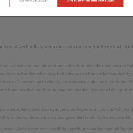
Auswahl bestätigen
Alle auswählen und bestätigen
ck
desministerium für Gesundheit
ann rechtsverbindlich, wenn diese von unserer Apotheke nach erfol
 aktuelle Übersicht und Informationen über Produkte, die über unseren On
tweder vom Kunden selbst abgeholt oder an den Kunden kostenpflichtig 
täten in Österreich nicht zulässig ist, müssen die über unseren Online-Sh
vom Kunden selbst, mit Rezept, abgeholt werden. In diesem Fall ergibt s
 die besonderen Lieferbedingungen unterliegen (z.B.: Eis- und Kühlware
all wird der Kunde von uns darüber gesondert telefonisch oder per E-Mail
f unseren Websites wurden sorgfältig geprüft und werden regelmäßig aktu