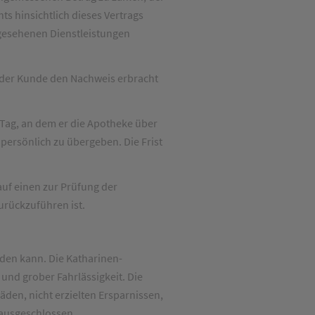
s hinsichtlich dieses Vertrags
rgesehenen Dienstleistungen
s der Kunde den Nachweis erbracht
 Tag, an dem er die Apotheke über
 persönlich zu übergeben. Die Frist
uf einen zur Prüfung der
urückzuführen ist.
rden kann. Die Katharinen-
nd grober Fahrlässigkeit. Die
äden, nicht erzielten Ersparnissen,
 ausgeschlossen.