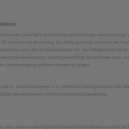
Gebühren
 inklusive der jeweiligen gesetzlichen Umsatzsteuer, welche im Zuge
 für die konkrete Bestellung. Die Zahlung erfolgt entweder per Pa
er Easy nets oder bei Abholung vor Ort. Die Fälligkeit tritt mit Be
haltung der vereinbarten Zahlung berechtigt die Apotheke dazu, vo
der Gewinnentgang sind vom Kunden zu tragen.
pharm. Sandra Hammerer e.U. behält sich das Eigentum an der War
lfälliger Versandspesen und Porti vollständig bezahlt hat.
 unter anderem wie folgt kein Rücktrittsrecht/Widerrufsrecht bei