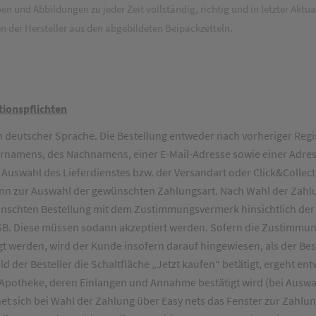
nd Abbildungen zu jeder Zeit vollständig, richtig und in letzter Aktualit
n der Hersteller aus den abgebildeten Beipackzetteln.
tionspflichten
n deutscher Sprache. Die Bestellung entweder nach vorheriger Regis
ornamens, des Nachnamens, einer E-Mail-Adresse sowie einer Adre
swahl des Lieferdienstes bzw. der Versandart oder Click&Collect
nn zur Auswahl der gewünschten Zahlungsart. Nach Wahl der Zahlu
wünschten Bestellung mit dem Zustimmungsvermerk hinsichtlich d
. Diese müssen sodann akzeptiert werden. Sofern die Zustimmung 
igt werden, wird der Kunde insofern darauf hingewiesen, als der B
ld der Besteller die Schaltfläche „Jetzt kaufen“ betätigt, ergeht en
Apotheke, deren Einlangen und Annahme bestätigt wird (bei Auswah
t sich bei Wahl der Zahlung über Easy nets das Fenster zur Zahlun