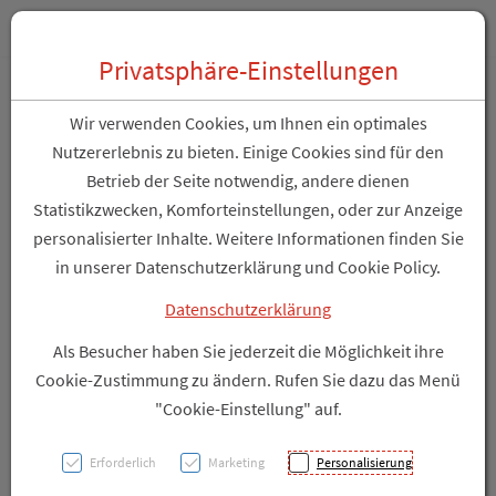
Zum “Inhalt dieser Seite” springen [AK + 0]
Zum Menü “Über uns / Service” springen [AK + 1]
Zum Menü “Produkte” springen [AK + 2]
Zum Hauptmenü (unten rechts) springen [AK + 3]
Zu “Shop-Menüs” springen [AK + 4]
Zum "Barrierefreiheits-Menü" springen [AK + 5]
Zu den “Fusszeilen-Informationen” springen [AK + 6]
Toggle 
Produktsuche
Privatsphäre-Einstellungen
Kundenbroschüre /
Wir verwenden Cookies, um Ihnen ein optimales
Kundenmagazin
Nutzererlebnis zu bieten. Einige Cookies sind für den
Betrieb der Seite notwendig, andere dienen
Statistikzwecken, Komforteinstellungen, oder zur Anzeige
personalisierter Inhalte. Weitere Informationen finden Sie
Kundenbroschüre
in unserer Datenschutzerklärung und Cookie Policy.
IHRE GESUNDHEIT
Datenschutzerklärung
UNSERE SUPPLEMENTS
Als Besucher haben Sie jederzeit die Möglichkeit ihre
Cookie-Zustimmung zu ändern. Rufen Sie dazu das Menü
Kundenbroschüre (PDF)
"Cookie-Einstellung" auf.
Erforderlich
Marketing
Personalisierung