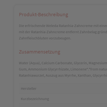
Produkt-Beschreibung
Die erfrischende Weleda Ratanhia-Zahncreme mit einem
mit der Ratanhia-Zahncreme entfernt Zahnbelag gründl
Zahnfleischbluten vorzubeugen.
Zusammensetzung
Water (Aqua), Calcium Carbonate, Glycerin, Magnesium 
Gum, Ammonium Glycyrrhizate, Limonene*.*from natural 
Ratanhiawurzel, Auszug aus Myrrhe, Xanthan, Glycyrr
Hersteller
Kurzbezeichnung