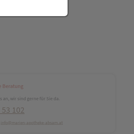
reator\plugin\share\core\structs\SocialSharingServiceSettings]:fo
Pinterest
LinkedIn
Xing
WhatsApp (#[creator\plugin\share\core\str
e Beratung
 an, wir sind gerne für Sie da.
 53 102
:
info@marien-apotheke-absam.at