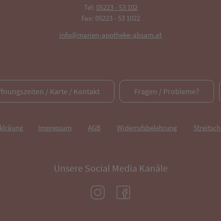
Tel:
05223 - 53 102
Fax: 05223 - 53 1022
info@marien-apotheke-absam.at
ffnungszeiten / Karte / Kontakt
Fragen / Probleme?
rklräung
Impressum
AGB
Widerrufsbelehrung
Streitsch
Unsere Social Media Kanäle
(öffnet in neuem Tab)
(öffnet in neuem Tab)