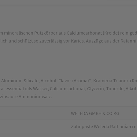
 mineralischen Putzkörper aus Calciumcarbonat (Kreide) reinigt d
ich und schützt so zuverlässig vor Karies. Auszüge aus der Ratanh
Aluminum Silicate, Alcohol, Flavor (Aroma)*, Krameria Triandra R
essential oils Wasser, Calciumcarbonat, Glyzerin, Tonerde, Alkoh
hizinsäure Ammoniumsalz.
WELEDA GMBH & CO KG
Zahnpaste Weleda Rathania-cr