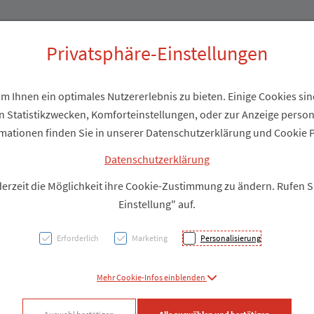
Produkte
Über uns
Privatsphäre-Einstellungen
 Ihnen ein optimales Nutzererlebnis zu bieten. Einige Cookies sind
 Statistikzwecken, Komforteinstellungen, oder zur Anzeige personal
Zahnp
mationen finden Sie in unserer Datenschutzerklärung und Cookie P
creme
Datenschutzerklärung
derzeit die Möglichkeit ihre Cookie-Zustimmung zu ändern. Rufen 
Einstellung" auf.
PZN: 2217548
Erforderlich
Marketing
Personalisierung
Produkt
Mehr Cookie-Infos einblenden
Produkt-Info mi