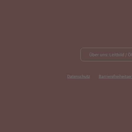
Über uns: Leitbild / Ö
Datenschutz
Barrierefreiheitse