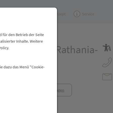
Kundenzeitung
(e)Rezept
Service
 für den Betrieb der Seite
isierter Inhalte. Weitere
aste Weleda Rathania-
olicy.
 75ml
Sie dazu das Menü "Cookie-
anfrage
Rezept anfragen
t Freunden teilen