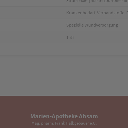
Xtrata Fixierpflaster/pu-folie Fi
Krankenbedarf, Verbandstoffe, Fi
Spezielle Wundversorgung
1 ST
Marien-Apotheke Absam
Mag. pharm. Frank Halbgebauer e.U.