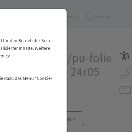
Kundenzeitung
(e)Rezept
Service
 für den Betrieb der Seite
isierter Inhalte. Weitere
 Fixierpflaster/pu-folie
olicy.
Roll 10mx 5cm 24r05
Sie dazu das Menü "Cookie-
anfrage
Rezept anfragen