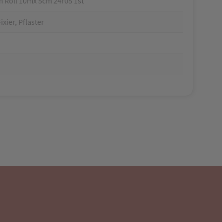
lm Roll 10mx 5cm 24r05 1st
xier, Pflaster