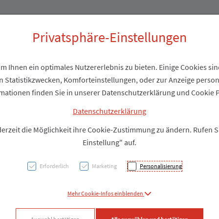
Produkte
Über uns
Privatsphäre-Einstellungen
 Ihnen ein optimales Nutzererlebnis zu bieten. Einige Cookies sind
 Statistikzwecken, Komforteinstellungen, oder zur Anzeige personal
Xtrata
mationen finden Sie in unserer Datenschutzerklärung und Cookie P
Film 
Datenschutzerklärung
derzeit die Möglichkeit ihre Cookie-Zustimmung zu ändern. Rufen 
1st
Einstellung" auf.
Erforderlich
Marketing
Personalisierung
PZN: 3340860
Mehr Cookie-Infos einblenden
Produkt