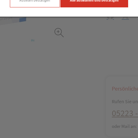
Auswahl bestätigen
Alle auswählen und bestätigen
Produkt-Info mi
Facebook
X (#[c
Persönlich
Rufen Sie uns
05223 -
oder Mail an