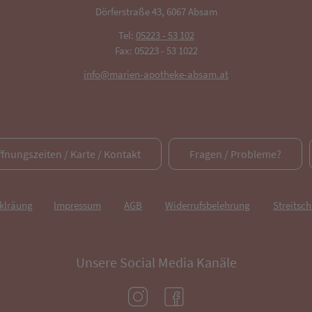
Dörferstraße 43, 6067 Absam
Tel:
05223 - 53 102
Fax: 05223 - 53 1022
info@marien-apotheke-absam.at
ffnungszeiten / Karte / Kontakt
Fragen / Probleme?
rklräung
Impressum
AGB
Widerrufsbelehrung
Streitsch
Unsere Social Media Kanäle
(öffnet in neuem Tab)
(öffnet in neuem Tab)