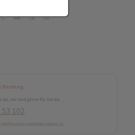
t Freunden teilen
reator\plugin\share\core\structs\SocialSharingServiceSettings]:fo
Pinterest
LinkedIn
Xing
WhatsApp (#[creator\plugin\share\core\str
e Beratung
 an, wir sind gerne für Sie da.
 53 102
:
info@marien-apotheke-absam.at