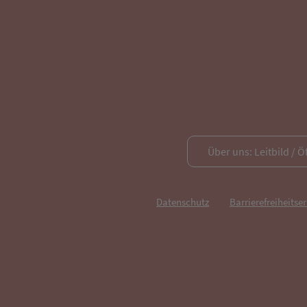
Über uns: Leitbild / Ö
Datenschutz
Barrierefreiheitse