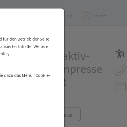
Kundenzeitung
(e)Rezept
Service
 für den Betrieb der Seite
isierter Inhalte. Weitere
erband Vliwaktiv-
olicy.
kohle Saugkompresse
Sie dazu das Menü "Cookie-
 10x 20cm 20st
anfrage
Rezept anfragen