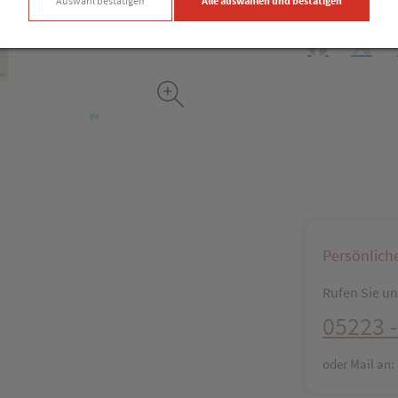
Auswahl bestätigen
Alle auswählen und bestätigen
Produkt-Info mi
Facebook
X (#[c
Persönlich
Rufen Sie uns
05223 -
oder Mail an