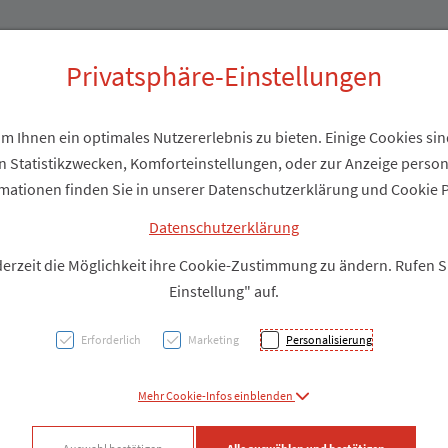
Produkte
Über uns
Privatsphäre-Einstellungen
 Ihnen ein optimales Nutzererlebnis zu bieten. Einige Cookies sind
 Statistikzwecken, Komforteinstellungen, oder zur Anzeige personal
Wundv
mationen finden Sie in unserer Datenschutzerklärung und Cookie P
aktiv
Datenschutzerklärung
derzeit die Möglichkeit ihre Cookie-Zustimmung zu ändern. Rufen 
Steril
Einstellung" auf.
Erforderlich
Marketing
Personalisierung
PZN: 1367636
Mehr Cookie-Infos einblenden
Produkt