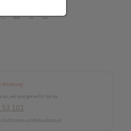
t Freunden teilen
reator\plugin\share\core\structs\SocialSharingServiceSettings]:fo
Pinterest
LinkedIn
Xing
WhatsApp (#[creator\plugin\share\core\str
e Beratung
 an, wir sind gerne für Sie da.
 53 102
:
info@marien-apotheke-absam.at