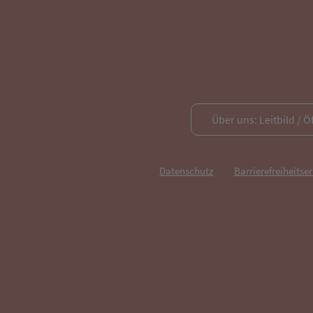
Über uns: Leitbild / Ö
Datenschutz
Barrierefreiheitse