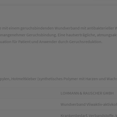
mit einem geruchsbindenden Wundverband mit antibakterieller Wi
nangenehmer Geruchsbindung. Eine hautverträgliche, atmungsaktiv
tuation für Patient und Anwender durch Geruchsreduktion.
ropylen, Hotmeltkleber (synthetisches Polymer mit Harzen und Wach
LOHMANN & RAUSCHER GMBH
Wundverband Vliwaktiv-aktivkoh
Krankenbedarf, Verbandstoffe