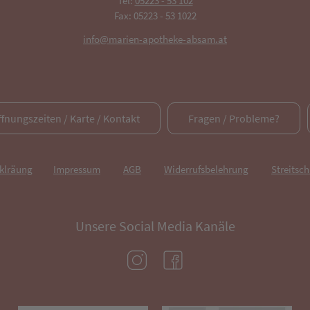
Tel:
05223 - 53 102
Fax: 05223 - 53 1022
info@marien-apotheke-absam.at
ffnungszeiten / Karte / Kontakt
Fragen / Probleme?
rklräung
Impressum
AGB
Widerrufsbelehrung
Streitsch
Unsere Social Media Kanäle
(öffnet in neuem Tab)
(öffnet in neuem Tab)