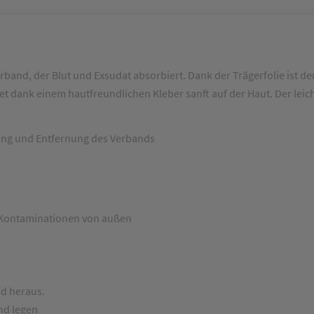
rband, der Blut und Exsudat absorbiert. Dank der Trägerfolie ist 
t dank einem hautfreundlichen Kleber sanft auf der Haut. Der leic
erung und Entfernung des Verbands
Kontaminationen von außen
d heraus.
nd legen