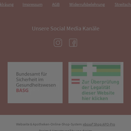
rklräung
Impressum
AGB
Widerrufsbelehrung
Streitsch
Unsere Social Media Kanäle
(öffnet in neuem Tab)
(öffnet in neuem Tab)
(öffnet in neuem Tab)
(öf
Webseite & Apotheken-Online-Shop-System:
eboxx® Shop APO-Pro
Design & Umsetzung
® by
xoo design