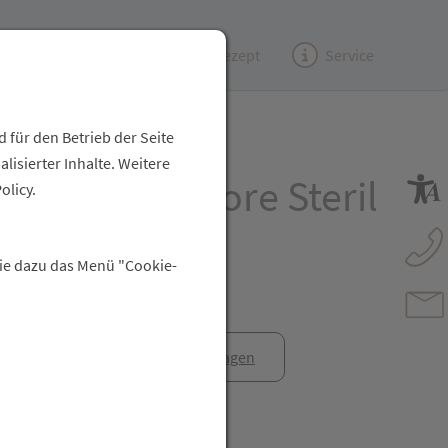
Kundenzeitung
(e)Rezept
Service
 für den Betrieb der Seite
isierter Inhalte. Weitere
erband Mepore Steril
olicy.
cm 50st
Sie dazu das Menü "Cookie-
anfrage
Rezept anfragen
t Freunden teilen