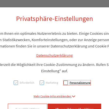
Produkte
Über uns
Privatsphäre-Einstellungen
 Ihnen ein optimales Nutzererlebnis zu bieten. Einige Cookies sind
 Statistikzwecken, Komforteinstellungen, oder zur Anzeige personal
Wundv
mationen finden Sie in unserer Datenschutzerklärung und Cookie P
9x 15
Datenschutzerklärung
derzeit die Möglichkeit ihre Cookie-Zustimmung zu ändern. Rufen 
Einstellung" auf.
PZN: 1652182
Erforderlich
Marketing
Personalisierung
Produkt
Mehr Cookie-Infos einblenden
Produkt-Info mi