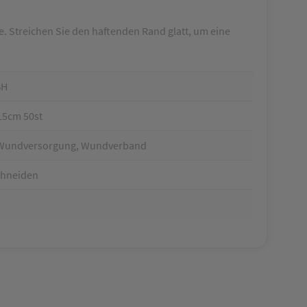
e. Streichen Sie den haftenden Rand glatt, um eine
BH
15cm 50st
, Wundversorgung, Wundverband
chneiden