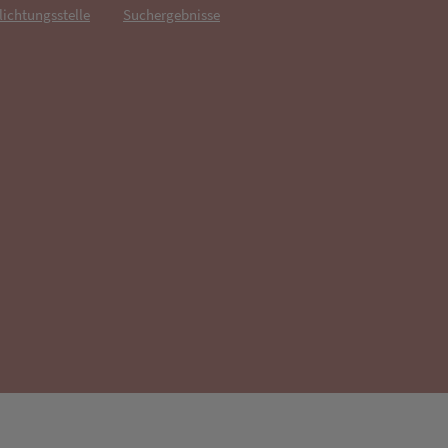
lichtungsstelle
Suchergebnisse
fnet in neuem Tab)