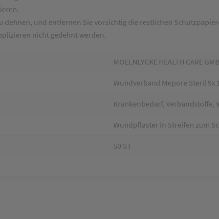
ieren.
u dehnen, und entfernen Sie vorsichtig die restlichen Schutzpapier
pplizieren nicht gedehnt werden.
MOELNLYCKE HEALTH CARE GM
Wundverband Mepore Steril 9x 
Krankenbedarf, Verbandstoffe
Wundpflaster in Streifen zum S
50 ST