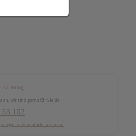
reator\plugin\share\core\structs\SocialSharingServiceSettings]:fo
Pinterest
LinkedIn
Xing
WhatsApp (#[creator\plugin\share\core\str
e Beratung
 an, wir sind gerne für Sie da.
 53 102
:
info@marien-apotheke-absam.at