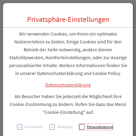
Zum “Inhalt dieser Seite” springen [AK + 0]
Zum Menü “Über uns / Service” springen [AK + 1]
Zum Menü “Produkte” springen [AK + 2]
Zum Hauptmenü (unten rechts) springen [AK + 3]
Zu “Shop-Menüs” springen [AK + 4]
Zum "Barrierefreiheits-Menü" springen [AK + 5]
Zu den “Fusszeilen-Informationen” springen [AK + 6]
Toggle 
Produktsuche
Privatsphäre-Einstellungen
Wundverband Mepiform
Wir verwenden Cookies, um Ihnen ein optimales
Silikonverband
Nutzererlebnis zu bieten. Einige Cookies sind für den
Betrieb der Seite notwendig, andere dienen
Selbsthaftend 10x 18cm 5st
Statistikzwecken, Komforteinstellungen, oder zur Anzeige
personalisierter Inhalte. Weitere Informationen finden Sie
PZN: 2211793
in unserer Datenschutzerklärung und Cookie Policy.
Datenschutzerklärung
Als Besucher haben Sie jederzeit die Möglichkeit ihre
Cookie-Zustimmung zu ändern. Rufen Sie dazu das Menü
"Cookie-Einstellung" auf.
Erforderlich
Marketing
Personalisierung