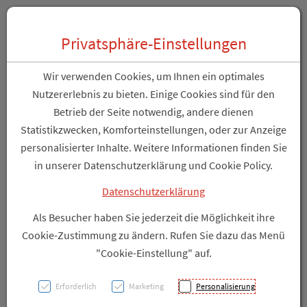
Zum “Inhalt dieser Seite” springen [AK + 0]
Zum Menü “Über uns / Service” springen [AK + 1]
Zum Menü “Produkte” springen [AK + 2]
Zum Hauptmenü (unten rechts) springen [AK + 3]
Zu “Shop-Menüs” springen [AK + 4]
Zum "Barrierefreiheits-Menü" springen [AK + 5]
Zu den “Fusszeilen-Informationen” springen [AK + 6]
Toggle 
Produktsuche
Privatsphäre-Einstellungen
Wundverband Hydrocoll
Wir verwenden Cookies, um Ihnen ein optimales
10x 10cm 10st
Nutzererlebnis zu bieten. Einige Cookies sind für den
Betrieb der Seite notwendig, andere dienen
Statistikzwecken, Komforteinstellungen, oder zur Anzeige
PZN: 1526230
personalisierter Inhalte. Weitere Informationen finden Sie
in unserer Datenschutzerklärung und Cookie Policy.
Datenschutzerklärung
Als Besucher haben Sie jederzeit die Möglichkeit ihre
Cookie-Zustimmung zu ändern. Rufen Sie dazu das Menü
"Cookie-Einstellung" auf.
Erforderlich
Marketing
Personalisierung