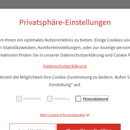
Produkte
Über uns
Privatsphäre-Einstellungen
 Ihnen ein optimales Nutzererlebnis zu bieten. Einige Cookies sind
 Statistikzwecken, Komforteinstellungen, oder zur Anzeige personal
Widme
mationen finden Sie in unserer Datenschutzerklärung und Cookie P
Care 
Datenschutzerklärung
derzeit die Möglichkeit ihre Cookie-Zustimmung zu ändern. Rufen 
Einstellung" auf.
PZN: 3051222
Erforderlich
Marketing
Personalisierung
Produkt
Mehr Cookie-Infos einblenden
Produkt-Info mi