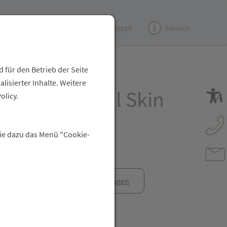
Kundenzeitung
(e)Rezept
Service
 für den Betrieb der Seite
isierter Inhalte. Weitere
r Skin Appeal Skin
olicy.
Gel
Sie dazu das Menü "Cookie-
anfrage
Rezept anfragen
t Freunden teilen