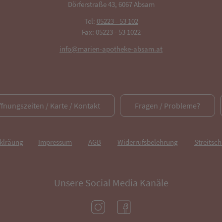
Dörferstraße 43, 6067 Absam
Tel:
05223 - 53 102
Fax: 05223 - 53 1022
info@marien-apotheke-absam.at
ffnungszeiten / Karte / Kontakt
Fragen / Probleme?
rklräung
Impressum
AGB
Widerrufsbelehrung
Streitsch
Unsere Social Media Kanäle
(öffnet in neuem Tab)
(öffnet in neuem Tab)