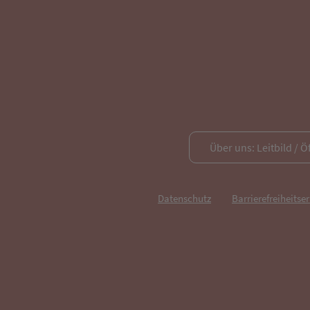
Über uns: Leitbild / Ö
Datenschutz
Barrierefreiheitse