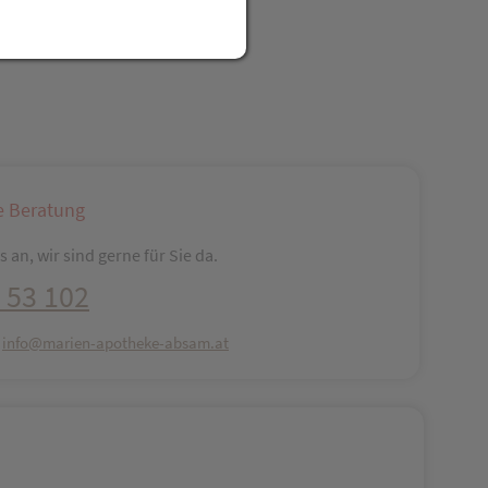
reator\plugin\share\core\structs\SocialSharingServiceSettings]:fo
Pinterest
LinkedIn
Xing
WhatsApp (#[creator\plugin\share\core\str
e Beratung
 an, wir sind gerne für Sie da.
 53 102
:
info@marien-apotheke-absam.at