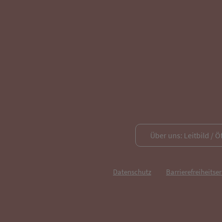
Über uns: Leitbild / Ö
Datenschutz
Barrierefreiheitse