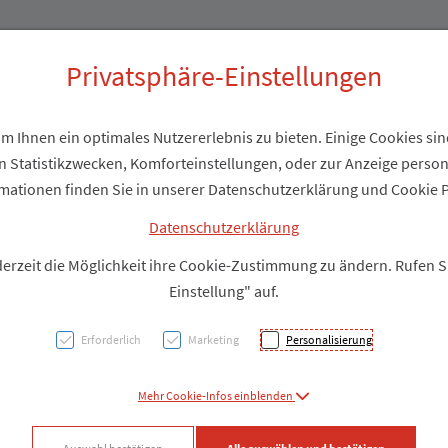
Produkte
Über uns
Privatsphäre-Einstellungen
 Ihnen ein optimales Nutzererlebnis zu bieten. Einige Cookies sind
 Statistikzwecken, Komforteinstellungen, oder zur Anzeige personal
Vaters
mationen finden Sie in unserer Datenschutzerklärung und Cookie P
Datenschutzerklärung
PZN: 5104885
derzeit die Möglichkeit ihre Cookie-Zustimmung zu ändern. Rufen 
Einstellung" auf.
Produkt
Erforderlich
Marketing
Personalisierung
Produkt-Info mi
Mehr Cookie-Infos einblenden
Facebook
X (#[c