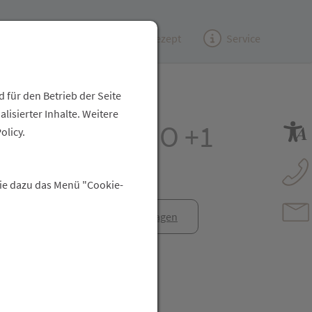
Kundenzeitung
(e)Rezept
Service
 für den Betrieb der Seite
isierter Inhalte. Weitere
chaftstest DUO +1
olicy.
Sie dazu das Menü "Cookie-
anfrage
Rezept anfragen
t Freunden teilen
reator\plugin\share\core\structs\SocialSharingServiceSettings]:fo
Pinterest
LinkedIn
Xing
WhatsApp (#[creator\plugin\share\core\str