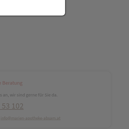
e Beratung
 an, wir sind gerne für Sie da.
 53 102
:
info@marien-apotheke-absam.at