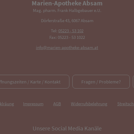
Marien-Apotheke Absam
Mag. pharm. Frank Halbgebauer e.U.
Dörferstraße 43, 6067 Absam
Tel:
05223 - 53 102
Fax: 05223 - 53 1022
info@marien-apotheke-absam.at
ffnungszeiten / Karte / Kontakt
Fragen / Probleme?
rklräung
Impressum
AGB
Widerrufsbelehrung
Streitsch
Unsere Social Media Kanäle