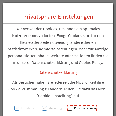
Zum “Inhalt dieser Seite” springen [AK + 0]
Zum Menü “Über uns / Service” springen [AK + 1]
Zum Menü “Produkte” springen [AK + 2]
Zum Hauptmenü (unten rechts) springen [AK + 3]
Zu “Shop-Menüs” springen [AK + 4]
Zum "Barrierefreiheits-Menü" springen [AK + 5]
Zu den “Fusszeilen-Informationen” springen [AK + 6]
Toggle 
Produktsuche
Privatsphäre-Einstellungen
Uriage Hydro-aktiv Creme
Wir verwenden Cookies, um Ihnen ein optimales
40ml
Nutzererlebnis zu bieten. Einige Cookies sind für den
Betrieb der Seite notwendig, andere dienen
Statistikzwecken, Komforteinstellungen, oder zur Anzeige
PZN: 5618331
personalisierter Inhalte. Weitere Informationen finden Sie
in unserer Datenschutzerklärung und Cookie Policy.
Datenschutzerklärung
Als Besucher haben Sie jederzeit die Möglichkeit ihre
Cookie-Zustimmung zu ändern. Rufen Sie dazu das Menü
"Cookie-Einstellung" auf.
Erforderlich
Marketing
Personalisierung