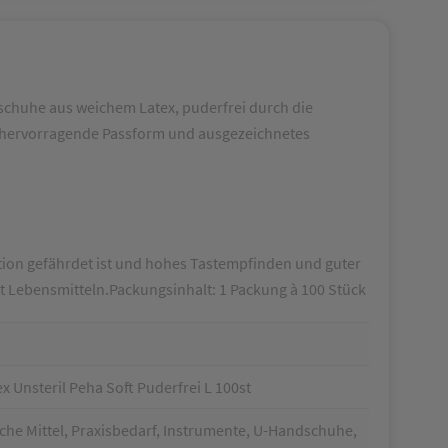
chuhe aus weichem Latex, puderfrei durch die
her hervorragende Passform und ausgezeichnetes
tion gefährdet ist und hohes Tastempfinden und guter
it Lebensmitteln.Packungsinhalt: 1 Packung à 100 Stück
Unsteril Peha Soft Puderfrei L 100st
che Mittel, Praxisbedarf, Instrumente, U-Handschuhe,