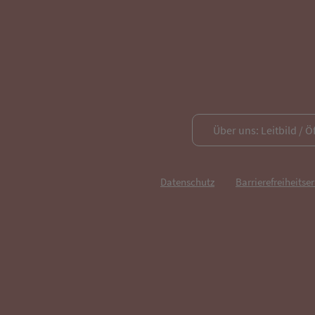
Über uns: Leitbild / Ö
Datenschutz
Barrierefreiheitse