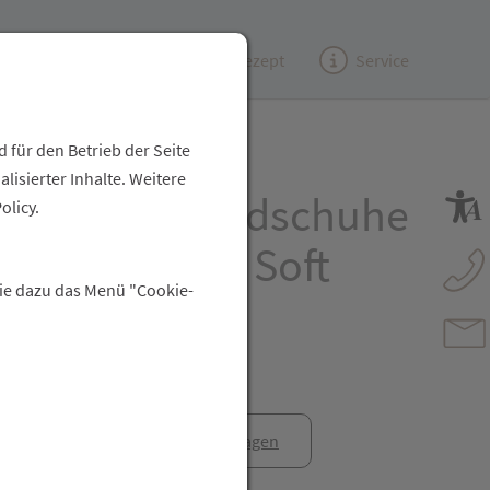
Kundenzeitung
(e)Rezept
Service
 für den Betrieb der Seite
isierter Inhalte. Weitere
suchungshandschuhe
olicy.
Unsteril Peha Soft
Sie dazu das Menü "Cookie-
rei L 100st
anfrage
Rezept anfragen