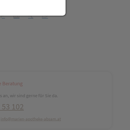
t Freunden teilen
reator\plugin\share\core\structs\SocialSharingServiceSettings]:fo
Pinterest
LinkedIn
Xing
WhatsApp (#[creator\plugin\share\core\str
e Beratung
 an, wir sind gerne für Sie da.
 53 102
:
info@marien-apotheke-absam.at