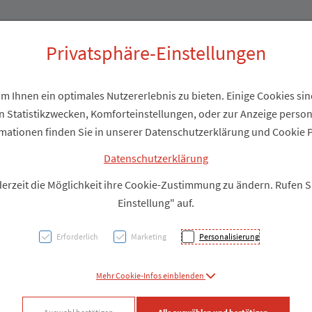
Produkte
Über uns
Privatsphäre-Einstellungen
 Ihnen ein optimales Nutzererlebnis zu bieten. Einige Cookies sind
 Statistikzwecken, Komforteinstellungen, oder zur Anzeige personal
Unter
mationen finden Sie in unserer Datenschutzerklärung und Cookie P
Latex 
Datenschutzerklärung
derzeit die Möglichkeit ihre Cookie-Zustimmung zu ändern. Rufen 
Puderf
Einstellung" auf.
Erforderlich
Marketing
Personalisierung
PZN: 2010818
Mehr Cookie-Infos einblenden
Produkt