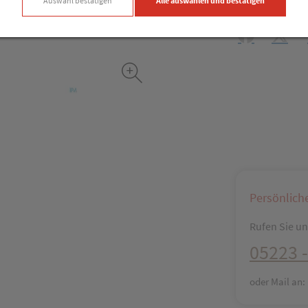
Auswahl bestätigen
Alle auswählen und bestätigen
Produkt-Info mi
Facebook
X (#[c
Persönlich
Rufen Sie uns
05223 -
oder Mail an