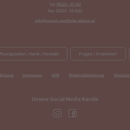
Tel:
05223 - 53 102
Fax: 05223 - 53 1022
info@marien-apotheke-absam.at
ffnungszeiten / Karte / Kontakt
Fragen / Probleme?
rklräung
Impressum
AGB
Widerrufsbelehrung
Streitsch
Unsere Social Media Kanäle
(öffnet in neuem Tab)
(öffnet in neuem Tab)