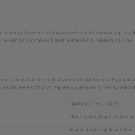
 unsteril, in Spenderkartons, Größe LEinmal-Untersuchungshands
rbereich für optimale Griffigkeit hochelastisch, reißfest und sic
ichen, in denen das Personal in besonderem Maße durch Kontamina
dschuhpuder überempfindlich reagieren.Zugelassen für den Kontakt m
HARTMANN PAUL GMBH
Untersuchungshandschuhe Latex 
Krankenbedarf, Medizin-technis