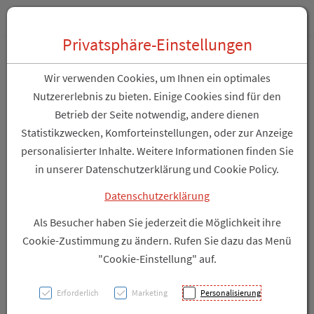
Zum “Inhalt dieser Seite” springen [AK + 0]
Zum Menü “Über uns / Service” springen [AK + 1]
Zum Menü “Produkte” springen [AK + 2]
Zum Hauptmenü (unten rechts) springen [AK + 3]
Zu “Shop-Menüs” springen [AK + 4]
Zum "Barrierefreiheits-Menü" springen [AK + 5]
Zu den “Fusszeilen-Informationen” springen [AK + 6]
Toggle 
Produktsuche
Privatsphäre-Einstellungen
Universal-Insektenschutz
Wir verwenden Cookies, um Ihnen ein optimales
Insecticide 2000
Nutzererlebnis zu bieten. Einige Cookies sind für den
Betrieb der Seite notwendig, andere dienen
Statistikzwecken, Komforteinstellungen, oder zur Anzeige
PZN: 0899839
personalisierter Inhalte. Weitere Informationen finden Sie
in unserer Datenschutzerklärung und Cookie Policy.
Datenschutzerklärung
Als Besucher haben Sie jederzeit die Möglichkeit ihre
Cookie-Zustimmung zu ändern. Rufen Sie dazu das Menü
"Cookie-Einstellung" auf.
Erforderlich
Marketing
Personalisierung