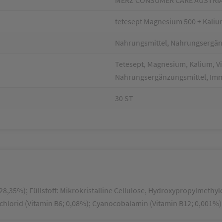
tetesept Magnesium 500 + Kaliu
Nahrungsmittel, Nahrungsergä
Tetesept, Magnesium, Kalium, Vi
Nahrungsergänzungsmittel, Im
30 ST
,35%); Füllstoff: Mikrokristalline Cellulose, Hydroxypropylmethyl
ochlorid (Vitamin B6; 0,08%); Cyanocobalamin (Vitamin B12; 0,001%)