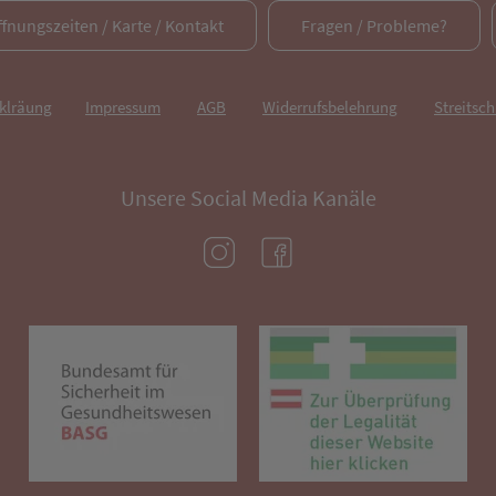
ffnungszeiten / Karte / Kontakt
Fragen / Probleme?
rklräung
Impressum
AGB
Widerrufsbelehrung
Streitsch
Unsere Social Media Kanäle
(öffnet in neuem Tab)
(öffnet in neuem Tab)
(öffnet in neuem Tab)
(öf