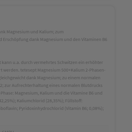
dank Magnesium und Kalium; zum
und Erschöpfung dank Magnesium und den Vitaminen B6
t kann u.a. durch vermehrtes Schwitzen ein erhöhter
ührt werden. tetesept Magnesium 500+Kalium 2-Phasen-
tgleichgewicht dank Magnesium; zu einem normalen
; zur Aufrechterhaltung eines normalen Blutdrucks
t-Phase: Magnesium, Kalium und die Vitamine B6 und
,25%); Kaliumchlorid (28,35%); Füllstoff:
iboflavin; Pyridoxinhydrochlorid (Vitamin B6; 0,08%);
A GMBH