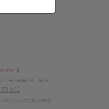
reator\plugin\share\core\structs\SocialSharingServiceSettings]:fo
Pinterest
LinkedIn
Xing
WhatsApp (#[creator\plugin\share\core\str
e Beratung
 an, wir sind gerne für Sie da.
 53 102
:
info@marien-apotheke-absam.at