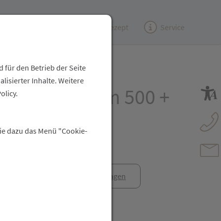
Kundenzeitung
(e)Rezept
Service
 für den Betrieb der Seite
isierter Inhalte. Weitere
ept Magnesium 500 +
olicy.
m FTa 30ST
Sie dazu das Menü "Cookie-
anfrage
Rezept anfragen
t Freunden teilen