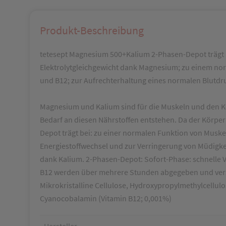
Produkt-Beschreibung
tetesept Magnesium 500+Kalium 2-Phasen-Depot trägt
Elektrolytgleichgewicht dank Magnesium; zu einem no
und B12; zur Aufrechterhaltung eines normalen Blutdr
Magnesium und Kalium sind für die Muskeln und den Kö
Bedarf an diesen Nährstoffen entstehen. Da der Körper
Depot trägt bei: zu einer normalen Funktion von Mus
Energiestoffwechsel und zur Verringerung von Müdigk
dank Kalium. 2-Phasen-Depot: Sofort-Phase: schnelle 
B12 werden über mehrere Stunden abgegeben und verso
Mikrokristalline Cellulose, Hydroxypropylmethylcellulo
Cyanocobalamin (Vitamin B12; 0,001%)
Hersteller