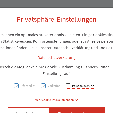
Produkte
Über uns
Privatsphäre-Einstellungen
 Ihnen ein optimales Nutzererlebnis zu bieten. Einige Cookies sind
 Statistikzwecken, Komforteinstellungen, oder zur Anzeige personal
tetes
mationen finden Sie in unserer Datenschutzerklärung und Cookie P
Kaliu
Datenschutzerklärung
derzeit die Möglichkeit ihre Cookie-Zustimmung zu ändern. Rufen 
Einstellung" auf.
PZN: 5074919
Erforderlich
Marketing
Personalisierung
Produkt
Mehr Cookie-Infos einblenden
Produkt-Info mi