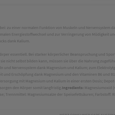
 bei: zu einer normalen Funktion von Muskeln und Nervensystem 
rmalen Energiestoffwechsel und zur Verringerung von Müdigkeit 
ucks dank Kalium.
rper essentiell. Bei starker körperlicher Beanspruchung und Spor
 sie nicht selbst bilden kann, müssen sie über die Nahrung zugef
keln und Nervensystem dank Magnesium und Kalium; zum Elektroly
eit und Erschöpfung dank Magnesium und den Vitaminen B6 und B12
Versorgung mit Magnesium und Kalium in einer ersten Dosis; Depo
rgen den Körper somit langfristig.
Ingredients:
Magnesiumoxid (42
se; Trennmittel: Magnesiumsalze der Speisefettsäuren; Farbstoff: R
MERZ CONSUMER CARE AUSTRI