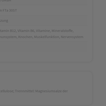
m FTa 30ST
nzung
tamin B12, Vitamin B6, Vitamine, Mineralstoffe,
munsystem, Knochen, Muskelfunktion, Nervensystem
cellulose; Trennmittel: Magnesiumsalze der