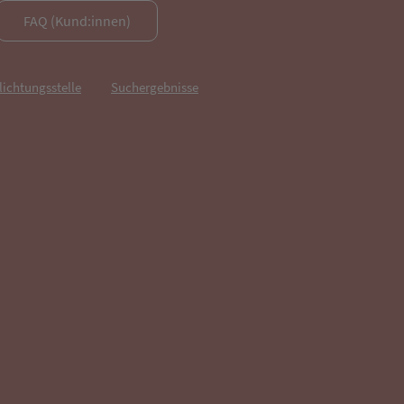
FAQ (Kund:innen)
lichtungsstelle
Suchergebnisse
fnet in neuem Tab)