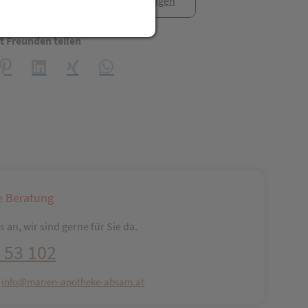
anfrage
Rezept anfragen
t Freunden teilen
reator\plugin\share\core\structs\SocialSharingServiceSettings]:fo
Pinterest
LinkedIn
Xing
WhatsApp (#[creator\plugin\share\core\str
e Beratung
 an, wir sind gerne für Sie da.
 53 102
:
info@marien-apotheke-absam.at