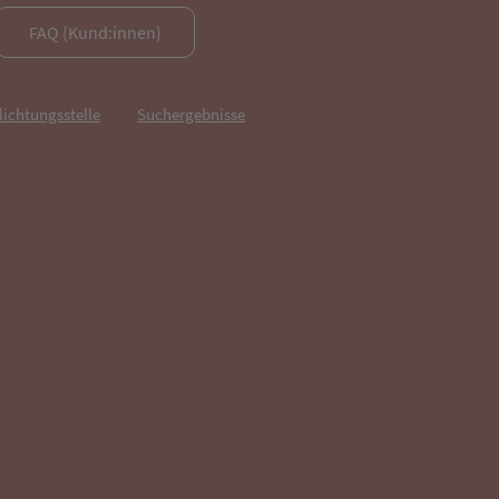
FAQ (Kund:innen)
lichtungsstelle
Suchergebnisse
fnet in neuem Tab)