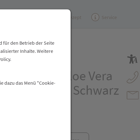
Kundenzeitung
(e)Rezept
Service
 für den Betrieb der Seite
isierter Inhalte. Weitere
zstruempfe
olicy.
na/medical/aloe Vera
Sie dazu das Menü "Cookie-
e Gr L1 36-38 Schwarz