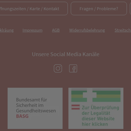
ffnungszeiten / Karte / Kontakt
Fragen / Probleme?
rklräung
Impressum
AGB
Widerrufsbelehrung
Streitsch
Unsere Social Media Kanäle
(öffnet in neuem Tab)
(öffnet in neuem Tab)
(öffnet in neuem Tab)
(öf