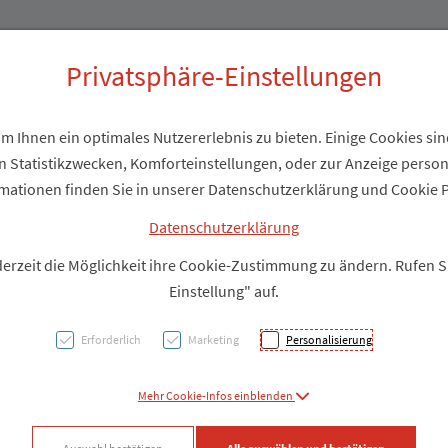
Produkte
Über uns
Privatsphäre-Einstellungen
 Ihnen ein optimales Nutzererlebnis zu bieten. Einige Cookies sind
 Statistikzwecken, Komforteinstellungen, oder zur Anzeige personal
Stuet
mationen finden Sie in unserer Datenschutzerklärung und Cookie P
Belsa
Datenschutzerklärung
derzeit die Möglichkeit ihre Cookie-Zustimmung zu ändern. Rufen 
Ad Kni
Einstellung" auf.
2st
Erforderlich
Marketing
Personalisierung
PZN: 5226507
Mehr Cookie-Infos einblenden