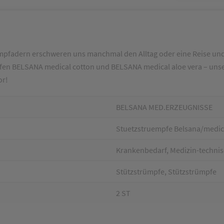
mpfadern erschweren uns manchmal den Alltag oder eine Reise und
n BELSANA medical cotton und BELSANA medical aloe vera – unser
or!
BELSANA MED.ERZEUGNISSE
Stuetzstruempfe Belsana/medica
Krankenbedarf, Medizin-technis
Stützstrümpfe, Stützstrümpfe
2 ST