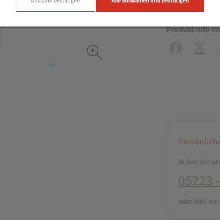
Produkt
Auswahl bestätigen
Alle auswählen und bestätigen
Produkt-Info mi
Facebook
X (#[c
Persönlich
Rufen Sie uns
05223 -
oder Mail an