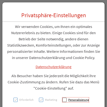
Zum “Inhalt dieser Seite” springen [AK + 0]
Zum Menü “Über uns / Service” springen [AK + 1]
Zum Menü “Produkte” springen [AK + 2]
Zum Hauptmenü (unten rechts) springen [AK + 3]
Zu “Shop-Menüs” springen [AK + 4]
Zum "Barrierefreiheits-Menü" springen [AK + 5]
Zu den “Fusszeilen-Informationen” springen [AK + 6]
Toggle 
Produktsuche
Privatsphäre-Einstellungen
Staudt Rücken-Manschetten
Wir verwenden Cookies, um Ihnen ein optimales
Nutzererlebnis zu bieten. Einige Cookies sind für den
Betrieb der Seite notwendig, andere dienen
PZN: 1449423
Statistikzwecken, Komforteinstellungen, oder zur Anzeige
personalisierter Inhalte. Weitere Informationen finden Sie
in unserer Datenschutzerklärung und Cookie Policy.
Datenschutzerklärung
Als Besucher haben Sie jederzeit die Möglichkeit ihre
Cookie-Zustimmung zu ändern. Rufen Sie dazu das Menü
"Cookie-Einstellung" auf.
Erforderlich
Marketing
Personalisierung