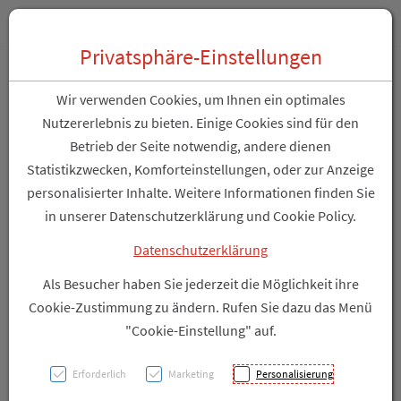
Zum “Inhalt dieser Seite” springen [AK + 0]
Zum Menü “Über uns / Service” springen [AK + 1]
Zum Menü “Produkte” springen [AK + 2]
Zum Hauptmenü (unten rechts) springen [AK + 3]
Zu “Shop-Menüs” springen [AK + 4]
Zum "Barrierefreiheits-Menü" springen [AK + 5]
Zu den “Fusszeilen-Informationen” springen [AK + 6]
Toggle 
Produktsuche
Privatsphäre-Einstellungen
Staudt Knie-Manschetten
Wir verwenden Cookies, um Ihnen ein optimales
Nutzererlebnis zu bieten. Einige Cookies sind für den
Betrieb der Seite notwendig, andere dienen
PZN: 1449624
Statistikzwecken, Komforteinstellungen, oder zur Anzeige
personalisierter Inhalte. Weitere Informationen finden Sie
in unserer Datenschutzerklärung und Cookie Policy.
Datenschutzerklärung
Als Besucher haben Sie jederzeit die Möglichkeit ihre
Cookie-Zustimmung zu ändern. Rufen Sie dazu das Menü
"Cookie-Einstellung" auf.
Erforderlich
Marketing
Personalisierung
Symbolbild(er)