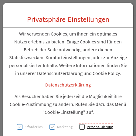
Zum “Inhalt dieser Seite” springen [AK + 0]
Zum Menü “Über uns / Service” springen [AK + 1]
Zum Menü “Produkte” springen [AK + 2]
Zum Hauptmenü (unten rechts) springen [AK + 3]
Zu “Shop-Menüs” springen [AK + 4]
Zum "Barrierefreiheits-Menü" springen [AK + 5]
Zu den “Fusszeilen-Informationen” springen [AK + 6]
Toggle 
Produktsuche
Privatsphäre-Einstellungen
Staudt Gel Tube
Wir verwenden Cookies, um Ihnen ein optimales
Nutzererlebnis zu bieten. Einige Cookies sind für den
Betrieb der Seite notwendig, andere dienen
PZN: 2596416
Statistikzwecken, Komforteinstellungen, oder zur Anzeige
personalisierter Inhalte. Weitere Informationen finden Sie
in unserer Datenschutzerklärung und Cookie Policy.
Datenschutzerklärung
Als Besucher haben Sie jederzeit die Möglichkeit ihre
Cookie-Zustimmung zu ändern. Rufen Sie dazu das Menü
"Cookie-Einstellung" auf.
Erforderlich
Marketing
Personalisierung