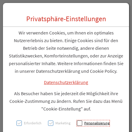
Zum “Inhalt dieser Seite” springen [AK + 0]
Zum Menü “Über uns / Service” springen [AK + 1]
Zum Menü “Produkte” springen [AK + 2]
Zum Hauptmenü (unten rechts) springen [AK + 3]
Zu “Shop-Menüs” springen [AK + 4]
Zum "Barrierefreiheits-Menü" springen [AK + 5]
Zu den “Fusszeilen-Informationen” springen [AK + 6]
Toggle 
Produktsuche
Privatsphäre-Einstellungen
Shampoon La Roche Posay
Wir verwenden Cookies, um Ihnen ein optimales
Kerium Creme-
Nutzererlebnis zu bieten. Einige Cookies sind für den
Betrieb der Seite notwendig, andere dienen
trock.schuppen 200ml
Statistikzwecken, Komforteinstellungen, oder zur Anzeige
personalisierter Inhalte. Weitere Informationen finden Sie
PZN: 3014014
in unserer Datenschutzerklärung und Cookie Policy.
Datenschutzerklärung
Als Besucher haben Sie jederzeit die Möglichkeit ihre
Cookie-Zustimmung zu ändern. Rufen Sie dazu das Menü
"Cookie-Einstellung" auf.
Erforderlich
Marketing
Personalisierung