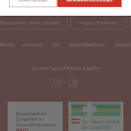
Auswahl bestätigen
Alle auswählen und bestätigen
ffnungszeiten / Karte / Kontakt
Fragen / Probleme?
rklräung
Impressum
AGB
Widerrufsbelehrung
Streitsch
Unsere Social Media Kanäle
(öffnet in neuem Tab)
(öffnet in neuem Tab)
(öffnet in neuem Tab)
(öf