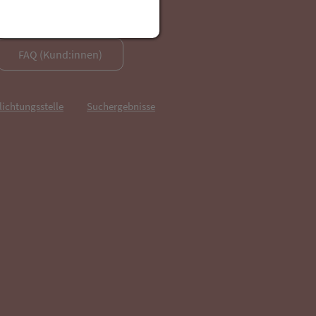
FAQ (Kund:innen)
lichtungsstelle
Suchergebnisse
fnet in neuem Tab)