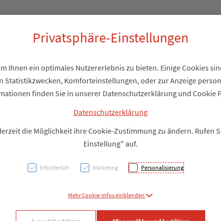
Produkte
Über uns
Privatsphäre-Einstellungen
 Ihnen ein optimales Nutzererlebnis zu bieten. Einige Cookies sind
 Statistikzwecken, Komforteinstellungen, oder zur Anzeige personal
mationen finden Sie in unserer Datenschutzerklärung und Cookie P
Datenschutzerklärung
Marien-Apotheke Absam
derzeit die Möglichkeit ihre Cookie-Zustimmung zu ändern. Rufen 
Mag. pharm. Frank Halbgebauer e.U.
Einstellung" auf.
Dörferstraße 43, 6067 Absam
Erforderlich
Marketing
Personalisierung
Tel:
05223 - 53 102
Fax: 05223 - 53 1022
Mehr Cookie-Infos einblenden
info@marien-apotheke-absam.at