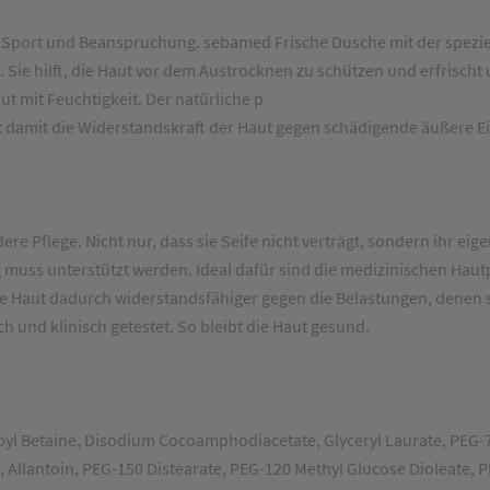
h Sport und Beanspruchung. sebamed Frische Dusche mit der speziel
Sie hilft, die Haut vor dem Austrocknen zu schützen und erfrischt
t mit Feuchtigkeit. Der natürliche p
kt damit die Widerstandskraft der Haut gegen schädigende äußere Ei
 Pflege. Nicht nur, dass sie Seife nicht verträgt, sondern ihr eige
muss unterstützt werden. Ideal dafür sind die medizinischen Haut
Haut dadurch widerstandsfähiger gegen die Belastungen, denen sie 
 und klinisch getestet. So bleibt die Haut gesund.
l Betaine, Disodium Cocoamphodiacetate, Glyceryl Laurate, PEG-7 G
e, Allantoin, PEG-150 Distearate, PEG-120 Methyl Glucose Dioleate,