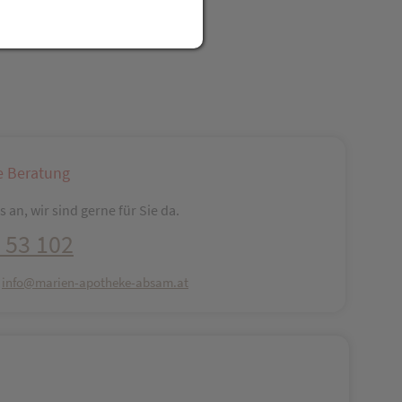
reator\plugin\share\core\structs\SocialSharingServiceSettings]:fo
Pinterest
LinkedIn
Xing
WhatsApp (#[creator\plugin\share\core\str
e Beratung
 an, wir sind gerne für Sie da.
 53 102
:
info@marien-apotheke-absam.at