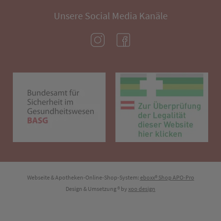
Unsere Social Media Kanäle
(öffnet in neuem Tab)
(öffnet in neuem Tab)
(öffnet in neuem Tab)
(öf
Webseite & Apotheken-Online-Shop-System:
eboxx® Shop APO-Pro
Design & Umsetzung
® by
xoo design