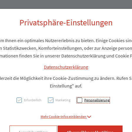
Produkte
Über uns
Privatsphäre-Einstellungen
 Ihnen ein optimales Nutzererlebnis zu bieten. Einige Cookies sind
 Statistikzwecken, Komforteinstellungen, oder zur Anzeige personal
Seba
mationen finden Sie in unserer Datenschutzerklärung und Cookie P
Frisc
Datenschutzerklärung
derzeit die Möglichkeit ihre Cookie-Zustimmung zu ändern. Rufen 
Einstellung" auf.
PZN: 1656180
Erforderlich
Marketing
Personalisierung
Produkt
Mehr Cookie-Infos einblenden
Produkt-Info mi