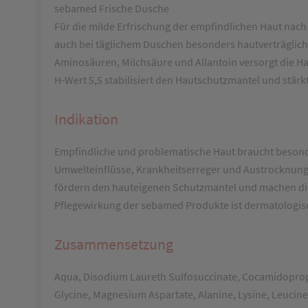
sebamed Frische Dusche
Für die milde Erfrischung der empfindlichen Haut nac
auch bei täglichem Duschen besonders hautverträglich. 
Aminosäuren, Milchsäure und Allantoin versorgt die Hau
H-Wert 5,5 stabilisiert den Hautschutzmantel und stär
Indikation
Empfindliche und problematische Haut braucht besondere
Umwelteinflüsse, Krankheitserreger und Austrocknung 
fördern den hauteigenen Schutzmantel und machen die 
Pflegewirkung der sebamed Produkte ist dermatologisch
Zusammensetzung
Aqua, Disodium Laureth Sulfosuccinate, Cocamidopropy
Glycine, Magnesium Aspartate, Alanine, Lysine, Leucin