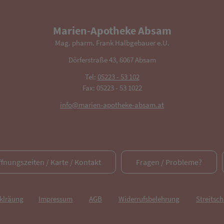
Marien-Apotheke Absam
Mag. pharm. Frank Halbgebauer e.U.
Dörferstraße 43, 6067 Absam
Tel:
05223 - 53 102
Fax: 05223 - 53 1022
info@marien-apotheke-absam.at
ffnungszeiten / Karte / Kontakt
Fragen / Probleme?
rklräung
Impressum
AGB
Widerrufsbelehrung
Streitsch