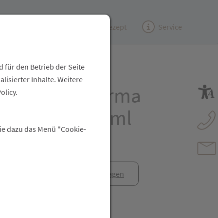
Kundenzeitung
(e)Rezept
Service
 für den Betrieb der Seite
isierter Inhalte. Weitere
med/sebapharma
olicy.
he Dusche 200ml
Sie dazu das Menü "Cookie-
anfrage
Rezept anfragen
t Freunden teilen