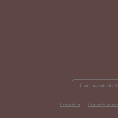
Über uns: Leitbild / Ö
Datenschutz
Barrierefreiheitse