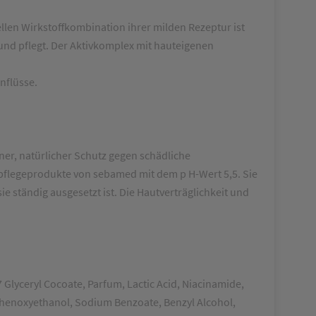
len Wirkstoffkombination ihrer milden Rezeptur ist
 und pflegt. Der Aktivkomplex mit hauteigenen
nflüsse.
ner, natürlicher Schutz gegen schädliche
pflegeprodukte von sebamed mit dem p H-Wert 5,5. Sie
ständig ausgesetzt ist. Die Hautverträglichkeit und
lyceryl Cocoate, Parfum, Lactic Acid, Niacinamide,
 Phenoxyethanol, Sodium Benzoate, Benzyl Alcohol,