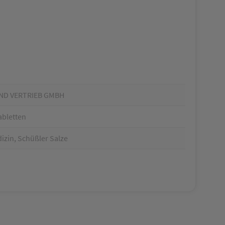
ND VERTRIEB GMBH
abletten
zin, Schüßler Salze