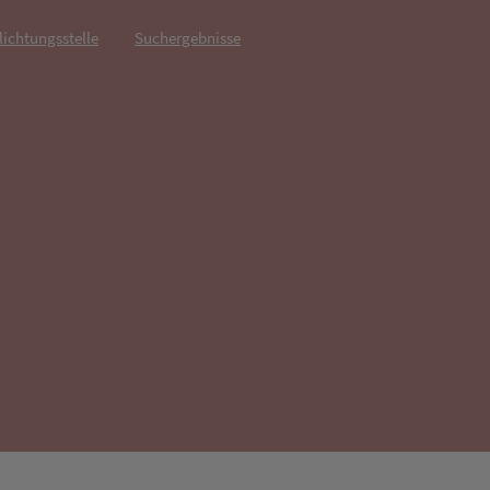
lichtungsstelle
Suchergebnisse
fnet in neuem Tab)