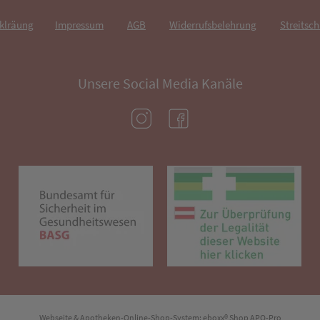
rklräung
Impressum
AGB
Widerrufsbelehrung
Streitsch
Unsere Social Media Kanäle
(öffnet in neuem Tab)
(öffnet in neuem Tab)
(öffnet in neuem Tab)
(öf
Webseite & Apotheken-Online-Shop-System:
eboxx® Shop APO-Pro