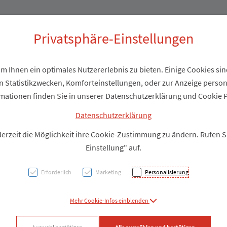
Produkte
Über uns
Privatsphäre-Einstellungen
 Ihnen ein optimales Nutzererlebnis zu bieten. Einige Cookies sind
 Statistikzwecken, Komforteinstellungen, oder zur Anzeige personal
Schüßl
mationen finden Sie in unserer Datenschutzerklärung und Cookie P
D12 T
Datenschutzerklärung
derzeit die Möglichkeit ihre Cookie-Zustimmung zu ändern. Rufen 
Einstellung" auf.
PZN: 2263459
Erforderlich
Marketing
Personalisierung
Produkt
Mehr Cookie-Infos einblenden
Produkt-Info mi