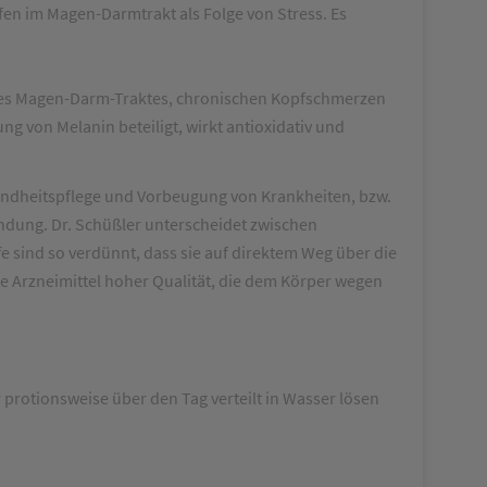
n im Magen-Darmtrakt als Folge von Stress. Es
n des Magen-Darm-Traktes, chronischen Kopfschmerzen
ng von Melanin beteiligt, wirkt antioxidativ und
sundheitspflege und Vorbeugung von Krankheiten, bzw.
ndung. Dr. Schüßler unterscheidet zwischen
fe sind so verdünnt, dass sie auf direktem Weg über die
 Arzneimittel hoher Qualität, die dem Körper wegen
protionsweise über den Tag verteilt in Wasser lösen