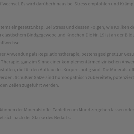
fwechsel. Es wird darüberhinaus bei Stress empfohlen und Krämpfe
ystems eingesetzt.nbsp; Bei Stress und dessen Folgen, wie Kolike
on elastischem Bindgegewebe und Knochen.Die Nr. 19 ist an der Bildu
offwechsel.
 ihrer Anwendung als Regulationstherapie, bestens geeignet zur Ge
he Therapie, ganz im Sinne einer komplementärmedizinischen Anwe
stoffen, die für den Aufbau des Körpers nötig sind. Die Mineralstof
en. Schüßler Salze sind homöopathisch zubereitete, potenzierte
 den Zellen zugeführt werden.
ionen der Mineralstoffe. Tabletten im Mund zergehen lassen oder 
t sich nach der Stärke des Bedarfs.