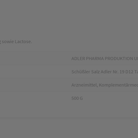
 sowie Lactose.
ADLER PHARMA PRODUKTION U
Schüßler Salz Adler Nr. 19 D12 T
Arzneimittel, Komplementärmedi
500 G