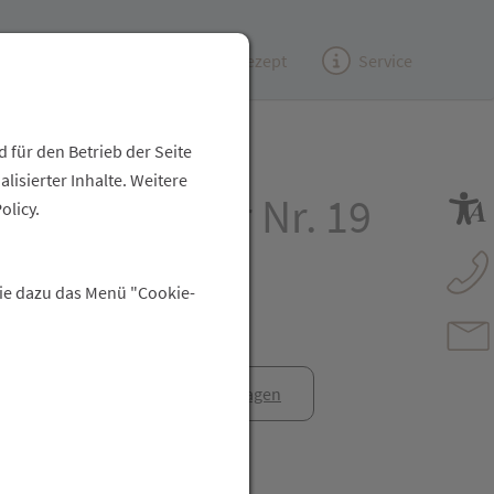
Kundenzeitung
(e)Rezept
Service
 für den Betrieb der Seite
isierter Inhalte. Weitere
er Salz Adler Nr. 19
olicy.
abletten
Sie dazu das Menü "Cookie-
anfrage
Rezept anfragen
t Freunden teilen