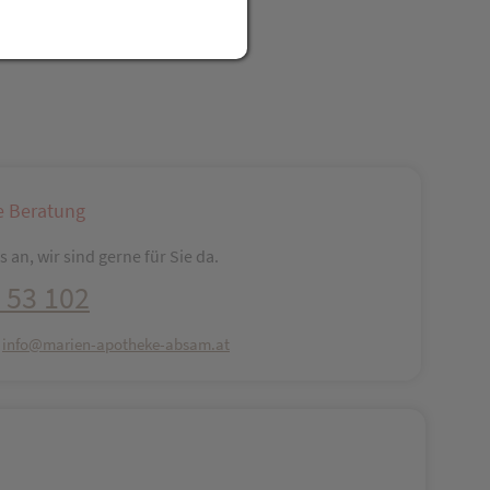
reator\plugin\share\core\structs\SocialSharingServiceSettings]:fo
Pinterest
LinkedIn
Xing
WhatsApp (#[creator\plugin\share\core\str
e Beratung
 an, wir sind gerne für Sie da.
 53 102
:
info@marien-apotheke-absam.at