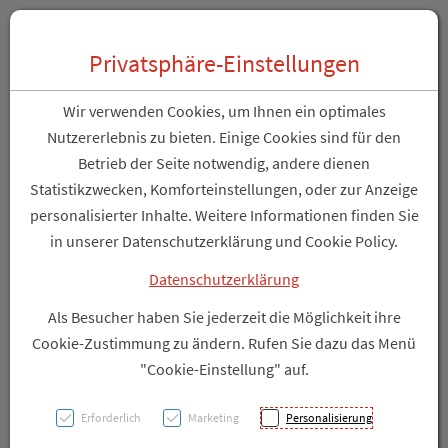
Zum “Inhalt dieser Seite” springen [AK + 0]
Zum Menü “Über uns / Service” springen [AK + 1]
Zum Menü “Produkte” springen [AK + 2]
Zum Hauptmenü (unten rechts) springen [AK + 3]
Zu “Shop-Menüs” springen [AK + 4]
Zum "Barrierefreiheits-Menü" springen [AK + 5]
Zu den “Fusszeilen-Informationen” springen [AK + 6]
Toggle 
Produktsuche
Privatsphäre-Einstellungen
Ringelblumen Tinktur
Wir verwenden Cookies, um Ihnen ein optimales
Phytopharma 50ml
Nutzererlebnis zu bieten. Einige Cookies sind für den
Betrieb der Seite notwendig, andere dienen
Statistikzwecken, Komforteinstellungen, oder zur Anzeige
PZN: 3108034
personalisierter Inhalte. Weitere Informationen finden Sie
in unserer Datenschutzerklärung und Cookie Policy.
Datenschutzerklärung
Als Besucher haben Sie jederzeit die Möglichkeit ihre
Cookie-Zustimmung zu ändern. Rufen Sie dazu das Menü
"Cookie-Einstellung" auf.
Erforderlich
Marketing
Personalisierung