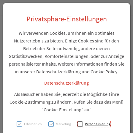
Zum “Inhalt dieser Seite” springen [AK + 0]
Zum Menü “Über uns / Service” springen [AK + 1]
Zum Menü “Produkte” springen [AK + 2]
Zum Hauptmenü (unten rechts) springen [AK + 3]
Zu “Shop-Menüs” springen [AK + 4]
Zum "Barrierefreiheits-Menü" springen [AK + 5]
Zu den “Fusszeilen-Informationen” springen [AK + 6]
Toggle 
Produktsuche
Privatsphäre-Einstellungen
Propolis Tropfen 20% Ohne
Wir verwenden Cookies, um Ihnen ein optimales
Alkohol 20ml
Nutzererlebnis zu bieten. Einige Cookies sind für den
Betrieb der Seite notwendig, andere dienen
Statistikzwecken, Komforteinstellungen, oder zur Anzeige
PZN: 1751211
personalisierter Inhalte. Weitere Informationen finden Sie
in unserer Datenschutzerklärung und Cookie Policy.
Datenschutzerklärung
Als Besucher haben Sie jederzeit die Möglichkeit ihre
Cookie-Zustimmung zu ändern. Rufen Sie dazu das Menü
"Cookie-Einstellung" auf.
Erforderlich
Marketing
Personalisierung