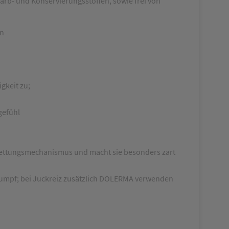
rb- und Konservierungsstoffen, sowie frei von
en
gkeit zu;
gefühl
kfettungsmechanismus und macht sie besonders zart
rumpf; bei Juckreiz zusätzlich DOLERMA verwenden