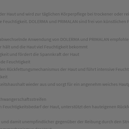
 Haut und wird zur täglichen Körperpflege bei trockener oder re
e Feuchtigkeit. DOLERMA und PRIMALAN sind frei von künstlichen Fa
ut; abwechselnde Anwendung von DOLERMA und PRIMALAN empfohl
 hält und die Haut viel Feuchtigkeit bekommt
keit und fördert die Spannkraft der Haut
de Feuchtigkeit
den Rückfettungsmechanismus der Haut und führt intensive Feuchti
keit
eitshaushalt wieder aus und sorgt für ein angenehm weiches Haut
chwangerschaftsstreifen
n Feuchtigkeitsbedarf der Haut, unterstützt den hauteigenen Rüc
r und damit unempfindlicher gegenüber der Reibung durch den St
ungsmechanismus der Haut