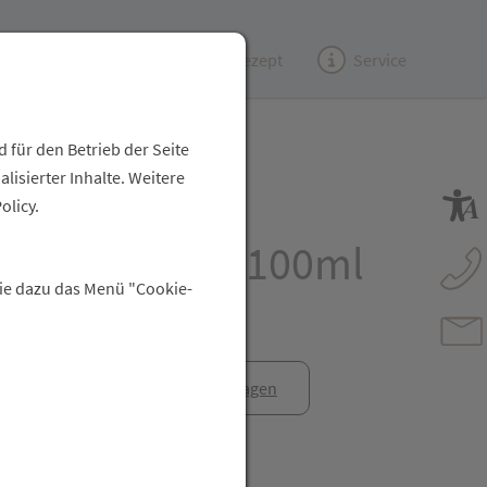
Kundenzeitung
(e)Rezept
Service
 für den Betrieb der Seite
isierter Inhalte. Weitere
an original
olicy.
lölemulsion 100ml
Sie dazu das Menü "Cookie-
anfrage
Rezept anfragen
t Freunden teilen