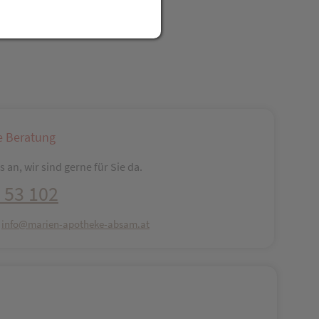
reator\plugin\share\core\structs\SocialSharingServiceSettings]:fo
Pinterest
LinkedIn
Xing
WhatsApp (#[creator\plugin\share\core\str
e Beratung
 an, wir sind gerne für Sie da.
 53 102
:
info@marien-apotheke-absam.at