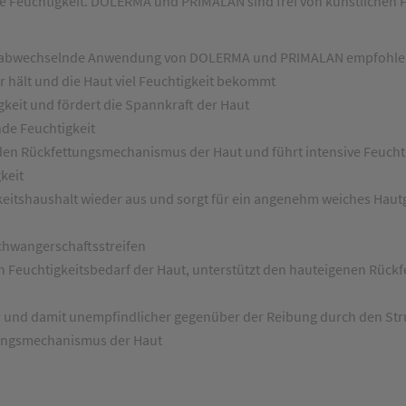
e Feuchtigkeit. DOLERMA und PRIMALAN sind frei von künstlichen Fa
ut; abwechselnde Anwendung von DOLERMA und PRIMALAN empfohl
 hält und die Haut viel Feuchtigkeit bekommt
keit und fördert die Spannkraft der Haut
de Feuchtigkeit
den Rückfettungsmechanismus der Haut und führt intensive Feuchti
keit
eitshaushalt wieder aus und sorgt für ein angenehm weiches Haut
chwangerschaftsstreifen
n Feuchtigkeitsbedarf der Haut, unterstützt den hauteigenen Rüc
r und damit unempfindlicher gegenüber der Reibung durch den St
ungsmechanismus der Haut