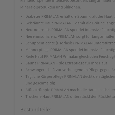
Mandelöl spendet intensive, besonders lang anhaltend
Mineralölprodukten und Silikonen.
Diabetes
PRIMALAN erhält die Spannkraft der Ha
Gebräunte Haut
PRIMALAN – damit die Bräune länger
Neurodermitis
PRIMALAN spendet intensive Feuchtig
Niereninsuffizienz
PRIMALAN sorgt für lang anhalten
Schuppenflechte
(Psoriasis) PRIMALAN unterstützt 
Männerpflege
PRIMALAN spendet intensive Feuchtig
Reife Haut
PRIMALAN Primalan gleicht den Feuchtigk
Sauna
PRIMALAN – die Extrapflege für Ihre Haut
Schwangerschaft
zur vorbeugenden Pflege gegen S
Tägliche Körperpflege
PRIMALAN deckt den tägliche
und geschmeidig
Stützstrümpfe
PRIMALAN macht die Haut elastische
Trockene Haut
PRIMALAN unterstückt den Rückfett
Bestandteile: