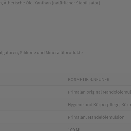
 Ätherische Öle, Xanthan (natürlicher Stabilisator)
ulgatoren, Silikone und Mineralölprodukte
KOSMETIK R.NEUNER
Primalan original Mandelölemu
Hygiene und Körperpflege, Körpe
Primalan, Mandelölemulsion
100 ML