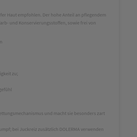
ifer Haut empfohlen. Der hohe Anteil an pflegendem
rb- und Konservierungsstoffen, sowie frei von
en
gkeit zu;
gefühl
kfettungsmechanismus und macht sie besonders zart
rumpf; bei Juckreiz zusätzlich DOLERMA verwenden