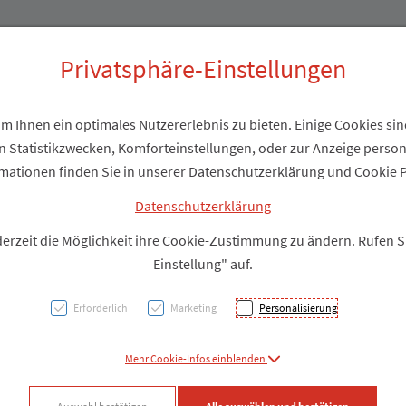
Produkte
Über uns
Privatsphäre-Einstellungen
 Ihnen ein optimales Nutzererlebnis zu bieten. Einige Cookies sind
 Statistikzwecken, Komforteinstellungen, oder zur Anzeige personal
Primal
mationen finden Sie in unserer Datenschutzerklärung und Cookie P
Mande
Datenschutzerklärung
derzeit die Möglichkeit ihre Cookie-Zustimmung zu ändern. Rufen 
Einstellung" auf.
PZN: 0786294
Erforderlich
Marketing
Personalisierung
Produkt
Mehr Cookie-Infos einblenden
Produkt-Info mi