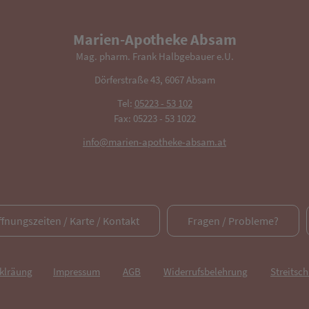
Marien-Apotheke Absam
Mag. pharm. Frank Halbgebauer e.U.
Dörferstraße 43, 6067 Absam
Tel:
05223 - 53 102
Fax: 05223 - 53 1022
info@marien-apotheke-absam.at
ffnungszeiten / Karte / Kontakt
Fragen / Probleme?
rklräung
Impressum
AGB
Widerrufsbelehrung
Streitsch