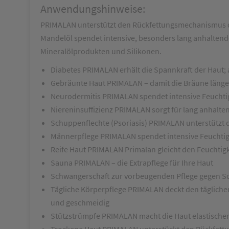
Anwendungshinweise:
PRIMALAN unterstützt den Rückfettungsmechanismus der
Mandelöl spendet intensive, besonders lang anhaltend
Mineralölprodukten und Silikonen.
Diabetes
PRIMALAN erhält die Spannkraft der Ha
Gebräunte Haut
PRIMALAN – damit die Bräune länger
Neurodermitis
PRIMALAN spendet intensive Feuchtig
Niereninsuffizienz
PRIMALAN sorgt für lang anhalten
Schuppenflechte
(Psoriasis) PRIMALAN unterstützt 
Männerpflege
PRIMALAN spendet intensive Feuchtig
Reife Haut
PRIMALAN Primalan gleicht den Feuchtigk
Sauna
PRIMALAN – die Extrapflege für Ihre Haut
Schwangerschaft
zur vorbeugenden Pflege gegen S
Tägliche Körperpflege
PRIMALAN deckt den tägliche
und geschmeidig
Stützstrümpfe
PRIMALAN macht die Haut elastische
Trockene Haut
PRIMALAN unterstückt den Rückfett