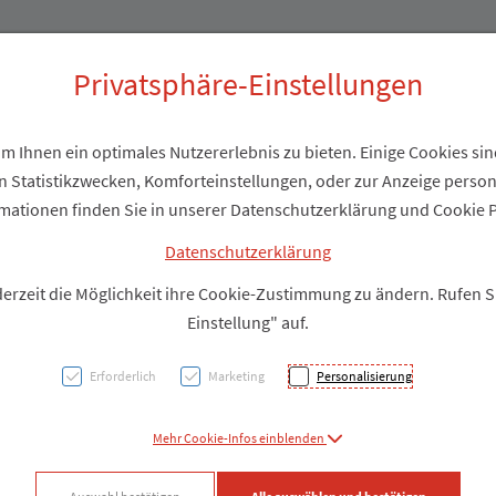
Produkte
Über uns
Privatsphäre-Einstellungen
 Ihnen ein optimales Nutzererlebnis zu bieten. Einige Cookies sind
 Statistikzwecken, Komforteinstellungen, oder zur Anzeige personal
Perski
mationen finden Sie in unserer Datenschutzerklärung und Cookie P
Datenschutzerklärung
PZN: 1845484
derzeit die Möglichkeit ihre Cookie-Zustimmung zu ändern. Rufen 
Einstellung" auf.
Produkt
Erforderlich
Marketing
Personalisierung
Produkt-Info mi
Mehr Cookie-Infos einblenden
Facebook
X (#[c