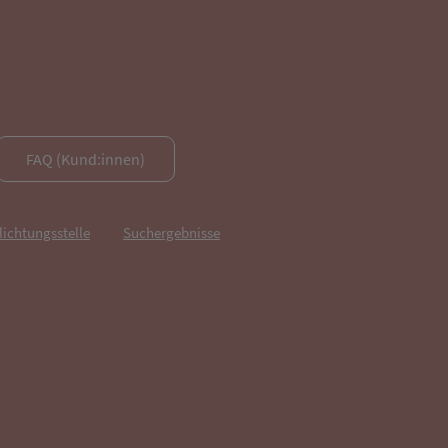
FAQ (Kund:innen)
lichtungsstelle
Suchergebnisse
fnet in neuem Tab)