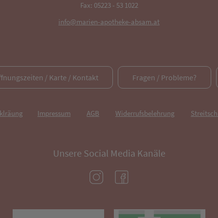
Fax: 05223 - 53 1022
info@marien-apotheke-absam.at
ffnungszeiten / Karte / Kontakt
Fragen / Probleme?
rklräung
Impressum
AGB
Widerrufsbelehrung
Streitsch
Unsere Social Media Kanäle
(öffnet in neuem Tab)
(öffnet in neuem Tab)
(öffnet in neuem Tab)
(öf