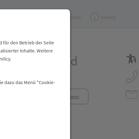
Kundenzeitung
(e)Rezept
Service
 für den Betrieb der Seite
isierter Inhalte. Weitere
ndol Aktiv Bad
olicy.
Sie dazu das Menü "Cookie-
anfrage
Rezept anfragen
t Freunden teilen
reator\plugin\share\core\structs\SocialSharingServiceSettings]:fo
Pinterest
LinkedIn
Xing
WhatsApp (#[creator\plugin\share\core\str