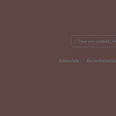
Über uns: Leitbild / Ö
Datenschutz
Barrierefreiheitse