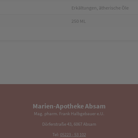
Erkältungen, ätherische Öle
250 ML
Marien-Apotheke Absam
Mag. pharm. Frank Halbgebauer e.U.
Dörferstraße 43, 6067 Absam
Tel:
05223 - 53 102