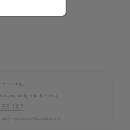
e Beratung
 an, wir sind gerne für Sie da.
 53 102
:
info@marien-apotheke-absam.at