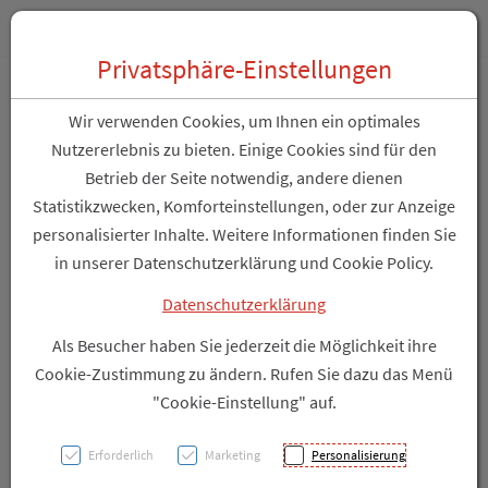
Zum “Inhalt dieser Seite” springen [AK + 0]
Zum Menü “Über uns / Service” springen [AK + 1]
Zum Menü “Produkte” springen [AK + 2]
Zum Hauptmenü (unten rechts) springen [AK + 3]
Zu “Shop-Menüs” springen [AK + 4]
Zum "Barrierefreiheits-Menü" springen [AK + 5]
Zu den “Fusszeilen-Informationen” springen [AK + 6]
Toggle 
Produktsuche
Privatsphäre-Einstellungen
Omega -3 Kapseln 1000mg
Wir verwenden Cookies, um Ihnen ein optimales
Gesundform 180st
Nutzererlebnis zu bieten. Einige Cookies sind für den
Betrieb der Seite notwendig, andere dienen
Statistikzwecken, Komforteinstellungen, oder zur Anzeige
PZN: 3055042
personalisierter Inhalte. Weitere Informationen finden Sie
in unserer Datenschutzerklärung und Cookie Policy.
Datenschutzerklärung
Als Besucher haben Sie jederzeit die Möglichkeit ihre
Cookie-Zustimmung zu ändern. Rufen Sie dazu das Menü
"Cookie-Einstellung" auf.
Erforderlich
Marketing
Personalisierung