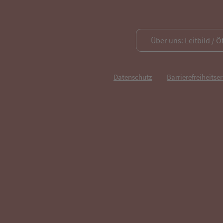
Über uns: Leitbild / Ö
Datenschutz
Barrierefreiheitse