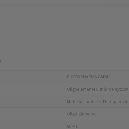
m
PHYTOPHARMA GMBH
Oligoelemente Lithium Phytop
Mittel besonderer Therapieri
Oligo-Elemente
50 ML