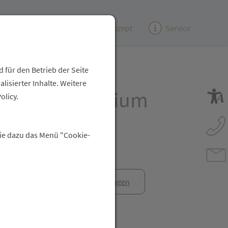
Kundenzeitung
(e)Rezept
Service
 für den Betrieb der Seite
isierter Inhalte. Weitere
elemente Lithium
olicy.
pharma 50ml
Sie dazu das Menü "Cookie-
anfrage
Rezept anfragen
t Freunden teilen