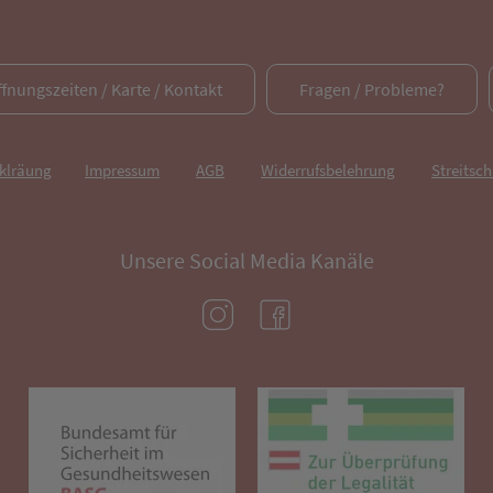
ffnungszeiten / Karte / Kontakt
Fragen / Probleme?
rklräung
Impressum
AGB
Widerrufsbelehrung
Streitsch
Unsere Social Media Kanäle
(öffnet in neuem Tab)
(öffnet in neuem Tab)
(öffnet in neuem Tab)
(öf