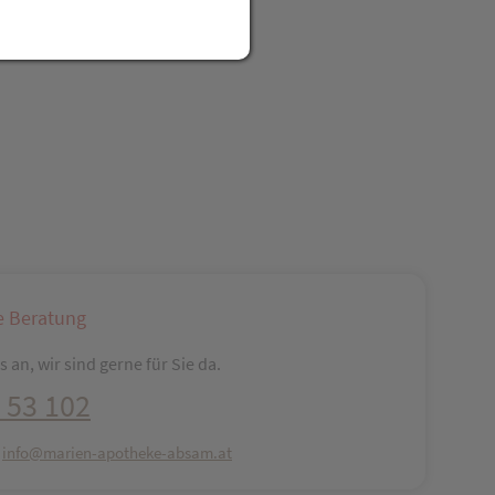
reator\plugin\share\core\structs\SocialSharingServiceSettings]:fo
Pinterest
LinkedIn
Xing
WhatsApp (#[creator\plugin\share\core\str
e Beratung
 an, wir sind gerne für Sie da.
 53 102
:
info@marien-apotheke-absam.at