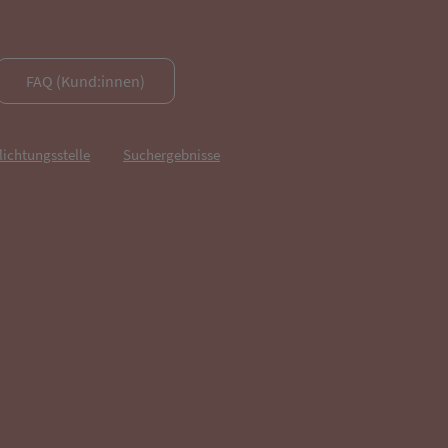
FAQ (Kund:innen)
lichtungsstelle
Suchergebnisse
fnet in neuem Tab)