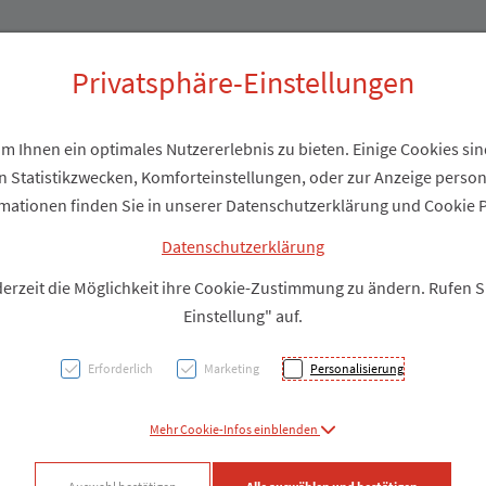
Produkte
Über uns
Privatsphäre-Einstellungen
 Ihnen ein optimales Nutzererlebnis zu bieten. Einige Cookies sind
 Statistikzwecken, Komforteinstellungen, oder zur Anzeige personal
Oligo
mationen finden Sie in unserer Datenschutzerklärung und Cookie P
Phyto
Datenschutzerklärung
derzeit die Möglichkeit ihre Cookie-Zustimmung zu ändern. Rufen 
Einstellung" auf.
PZN: 3106302
Erforderlich
Marketing
Personalisierung
Produkt
Mehr Cookie-Infos einblenden
Produkt-Info mi