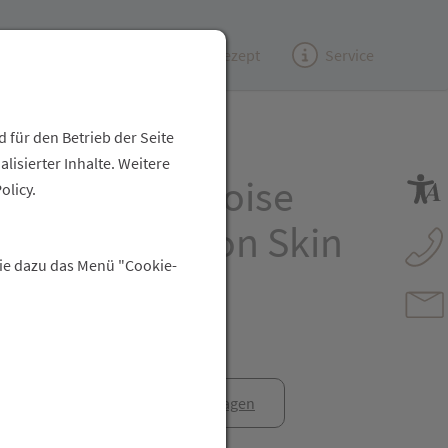
Kundenzeitung
(e)Rezept
Service
 für den Betrieb der Seite
isierter Inhalte. Weitere
schutz Wellnoise
olicy.
topfen Silikon Skin
Sie dazu das Menü "Cookie-
anfrage
Rezept anfragen