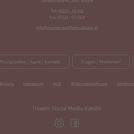
Dörferstraße 43, 6067 Absam
Tel:
05223 - 53 102
Fax: 05223 - 53 1022
info@marien-apotheke-absam.at
ffnungszeiten / Karte / Kontakt
Fragen / Probleme?
rklräung
Impressum
AGB
Widerrufsbelehrung
Streitsch
Unsere Social Media Kanäle
(öffnet in neuem Tab)
(öffnet in neuem Tab)