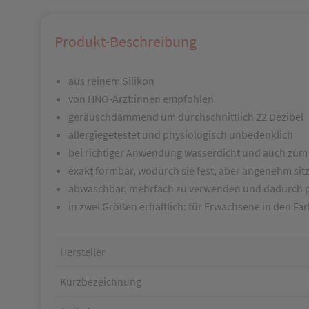
Produkt-Beschreibung
aus reinem Silikon
von HNO-Ärzt:innen empfohlen
geräuschdämmend um durchschnittlich 22 Dezibel
allergiegetestet und physiologisch unbedenklich
bei richtiger Anwendung wasserdicht und auch zum 
exakt formbar, wodurch sie fest, aber angenehm sit
abwaschbar, mehrfach zu verwenden und dadurch p
in zwei Größen erhältlich: für Erwachsene in den Far
Hersteller
Kurzbezeichnung