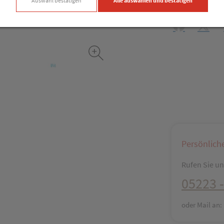
Auswahl bestätigen
Alle auswählen und bestätigen
Produkt-Info mi
Facebook
X (#[c
Persönlich
Rufen Sie uns
05223 -
oder Mail an