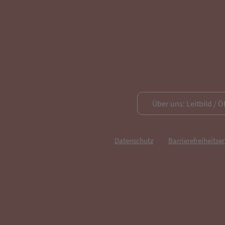
Über uns: Leitbild / Ö
Datenschutz
Barrierefreiheitse