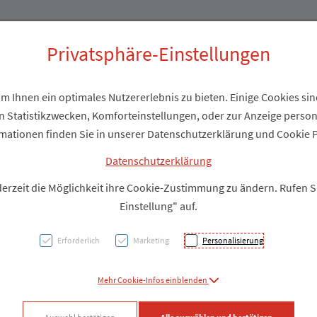
Produkte
Über uns
Privatsphäre-Einstellungen
 Ihnen ein optimales Nutzererlebnis zu bieten. Einige Cookies sind
 Statistikzwecken, Komforteinstellungen, oder zur Anzeige personal
Ohren
mationen finden Sie in unserer Datenschutzerklärung und Cookie P
Ohrens
Datenschutzerklärung
derzeit die Möglichkeit ihre Cookie-Zustimmung zu ändern. Rufen 
6st
Einstellung" auf.
Erforderlich
Marketing
Personalisierung
PZN: 3209462
Mehr Cookie-Infos einblenden
Produkt