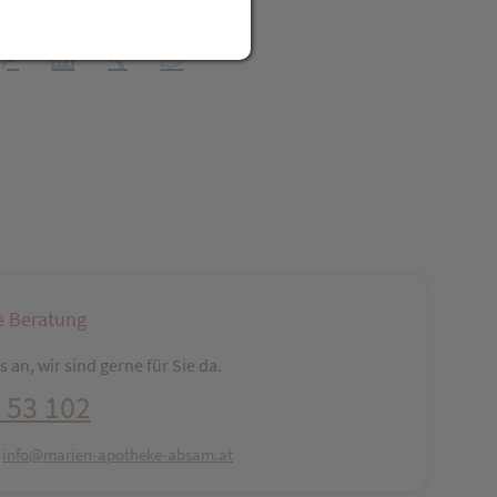
t Freunden teilen
reator\plugin\share\core\structs\SocialSharingServiceSettings]:fo
Pinterest
LinkedIn
Xing
WhatsApp (#[creator\plugin\share\core\str
e Beratung
 an, wir sind gerne für Sie da.
 53 102
:
info@marien-apotheke-absam.at