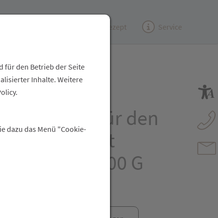
Kundenzeitung
(e)Rezept
Service
 für den Betrieb der Seite
isierter Inhalte. Weitere
HARM®
olicy.
ombination für den
Sie dazu das Menü "Cookie-
-Haushalt mit
inen Pulver 400 G