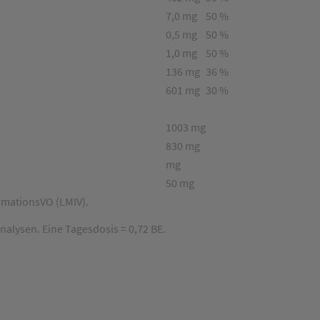
7,0 mg
50 %
0,5 mg
50 %
1,0 mg
50 %
136 mg
36 %
601 mg
30 %
1003 mg
830 mg
mg
50 mg
rmationsVO (LMIV).
nalysen. Eine Tagesdosis = 0,72 BE.