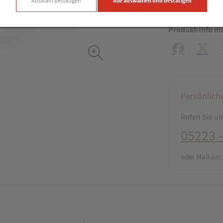
Produkt
Auswahl bestätigen
Alle auswählen und bestätigen
Produkt-Info mi
Facebook
X (#[c
Persönlich
Rufen Sie uns
05223 -
oder Mail an