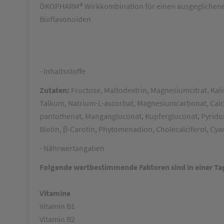
ÖKOPHARM® Wirkkombination für einen ausgeglichen
Bioflavonoide
n
- Inhaltsstoffe
Zutaten:
Fructose, Maltodextrin, Magnesiumcitrat, Kal
Talkum, Natrium-L-ascorbat, Magnesiumcarbonat, Calci
pantothenat, Mangangluconat, Kupfergluconat, Pyridoxi
Biotin,
β
-Carotin, Phytomenadion, Cholecalciferol, Cy
- Nährwertangaben
Folgende wertbestimmende Faktoren sind in einer T
Vitamine
Vitamin B1
Vitamin B2