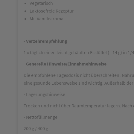
Vegetarisch
Laktosefreie Rezeptur
Mit Vanillearoma
-
Verzehrempfehlung
1 x täglich einen leicht gehäuften Esslöffel (= 14 g) in 
-
Generelle Hinweise/Einnahmehinweise
Die empfohlene Tagesdosis nicht überschreiten! Nahr
eine gesunde Lebensweise sind wichtig. Außerhalb der
- Lagerungshinweise
Trocken und nicht über Raumtemperatur lagern. Nach
- Nettofüllmenge
200 g / 400 g