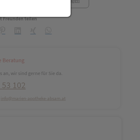
anfrage
Rezept anfragen
t Freunden teilen
reator\plugin\share\core\structs\SocialSharingServiceSettings]:fo
Pinterest
LinkedIn
Xing
WhatsApp (#[creator\plugin\share\core\str
e Beratung
 an, wir sind gerne für Sie da.
 53 102
:
info@marien-apotheke-absam.at