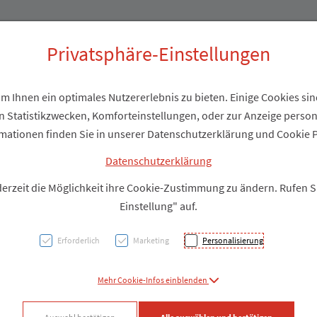
Produkte
Über uns
Privatsphäre-Einstellungen
 Ihnen ein optimales Nutzererlebnis zu bieten. Einige Cookies sind
 Statistikzwecken, Komforteinstellungen, oder zur Anzeige personal
ÖKOP
mationen finden Sie in unserer Datenschutzerklärung und Cookie P
Wirkk
Datenschutzerklärung
derzeit die Möglichkeit ihre Cookie-Zustimmung zu ändern. Rufen 
Basen
Einstellung" auf.
Vitam
Erforderlich
Marketing
Personalisierung
PZN: 2690635
Mehr Cookie-Infos einblenden