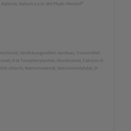
,
K
al
z
ium, Kalium
u.v.m.
M
it Phyto-
Panmol
®
chlorid, Verdickungsmittel: Xanthan, Trennmittel:
onat, D-α-Tocopherylacetat, Nicotinamid, Calcium-D-
III)-chlorid, Natriumselenat, Natriummolybdat, D-