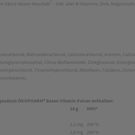
1
en Säure-Basen-Haushalt
– inkl.
aller B-Vitamine, Zink,
Magnesium
iumcarbonat, Natriumbicarbonat, Calciumcarbonat, Aromen, Calcium
umglycerophosphat, Citrus Bioflavonoide, Zinkgluconat, Eisengluc
nhydrochlorid, Thiaminhydrochlorid, Riboflavin, Folsäure, Chrom(
anocobalamin.
agesdosis ÖKOPHARM® Basen Vitamin Pulver enthalten:
14 g
NRV*
2,2 mg
200 %
2,8 mg
200 %