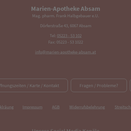
Marien-Apotheke Absam
Mag. pharm. Frank Halbgebauer e.U.
Dörferstraße 43, 6067 Absam
Tel:
05223 - 53 102
Fax: 05223 - 53 1022
info@marien-apotheke-absam.at
ffnungszeiten / Karte / Kontakt
Fragen / Probleme?
rklräung
Impressum
AGB
Widerrufsbelehrung
Streitsch
Unsere Social Media Kanäle