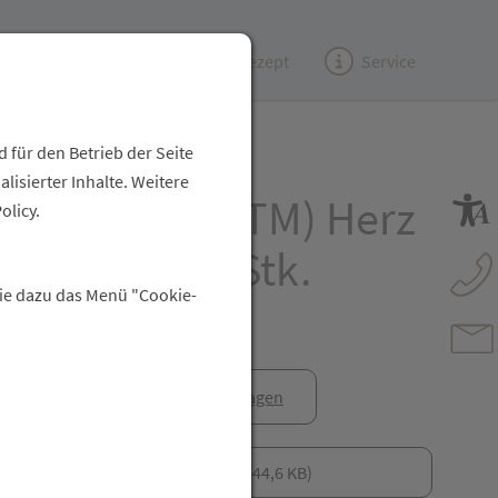
Kundenzeitung
(e)Rezept
Service
 für den Betrieb der Seite
isierter Inhalte. Weitere
-NAHRUNG(TM) Herz
olicy.
kapseln 300 Stk.
Sie dazu das Menü "Cookie-
anfrage
Rezept anfragen
Gebrauchsinformationen (PDF, 44,6 KB)