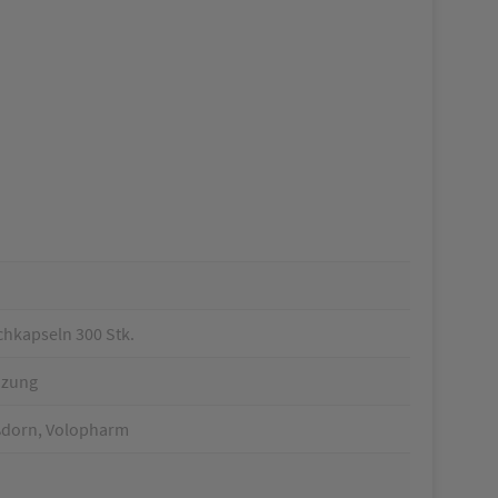
kapseln 300 Stk.
nzung
ßdorn, Volopharm