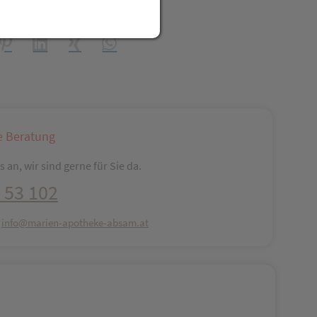
t Freunden teilen
reator\plugin\share\core\structs\SocialSharingServiceSettings]:fo
Pinterest
LinkedIn
Xing
WhatsApp (#[creator\plugin\share\core\str
e Beratung
 an, wir sind gerne für Sie da.
 53 102
:
info@marien-apotheke-absam.at