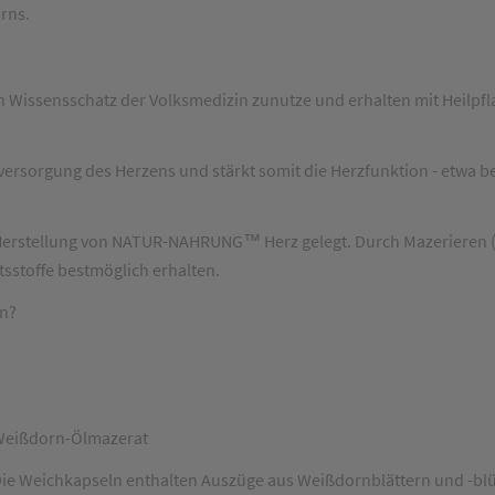
orns.
sensschatz der Volksmedizin zunutze und erhalten mit Heilpflanz
ersorgung des Herzens und stärkt somit die Herzfunktion - etwa be
rstellung von NATUR-NAHRUNG™ Herz gelegt. Durch Mazerieren (= 
sstoffe bestmöglich erhalten.
n?
Weißdorn-Ölmazerat
Weichkapseln enthalten Auszüge aus Weißdornblättern und -blüte