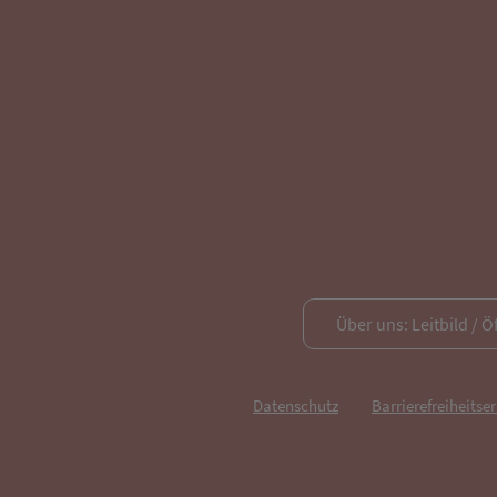
Über uns: Leitbild / Ö
Datenschutz
Barrierefreiheitse