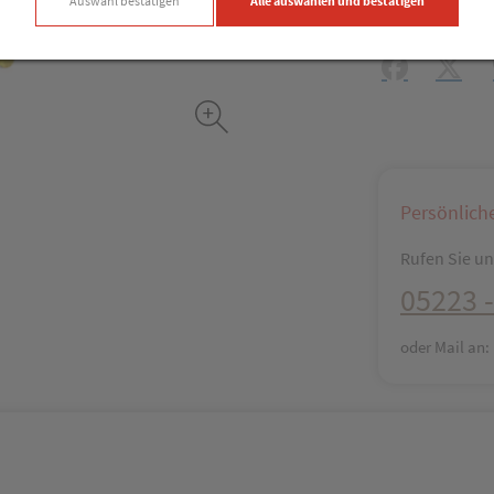
Auswahl bestätigen
Alle auswählen und bestätigen
Produkt-Info mi
Facebook
X (#[c
Persönlich
Rufen Sie uns
05223 -
oder Mail an