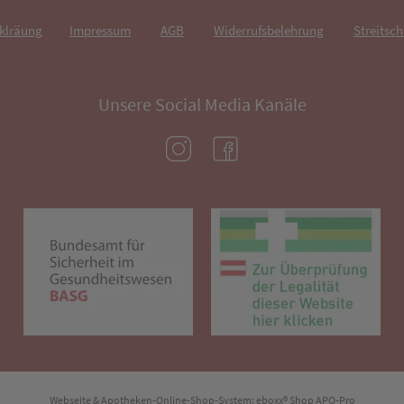
rklräung
Impressum
AGB
Widerrufsbelehrung
Streitsch
Unsere Social Media Kanäle
(öffnet in neuem Tab)
(öffnet in neuem Tab)
(öffnet in neuem Tab)
(öf
Webseite & Apotheken-Online-Shop-System:
eboxx® Shop APO-Pro