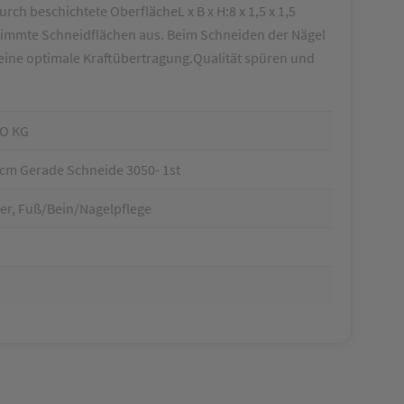
ch beschichtete OberflächeL x B x H:8 x 1,5 x 1,5
timmte Schneidflächen aus. Beim Schneiden der Nägel
r eine optimale Kraftübertragung.Qualität spüren und
O KG
8cm Gerade Schneide 3050- 1st
er, Fuß/Bein/Nagelpflege