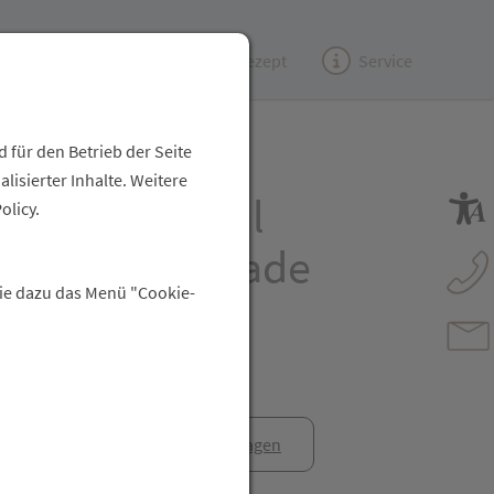
Kundenzeitung
(e)Rezept
Service
 für den Betrieb der Seite
isierter Inhalte. Weitere
 Knipser Canal
olicy.
ckelt 8cm Gerade
Sie dazu das Menü "Cookie-
de 3050- 1st
anfrage
Rezept anfragen