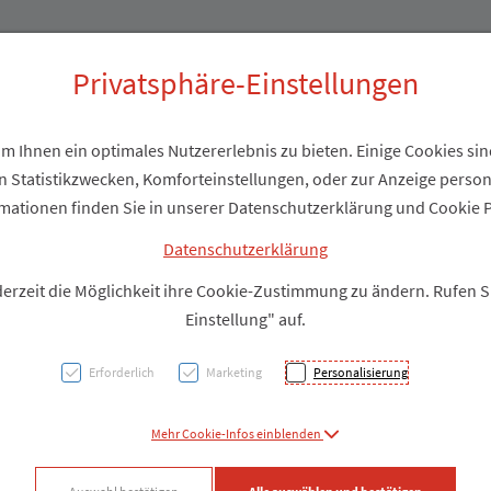
Produkte
Über uns
Privatsphäre-Einstellungen
 Ihnen ein optimales Nutzererlebnis zu bieten. Einige Cookies sind
 Statistikzwecken, Komforteinstellungen, oder zur Anzeige personal
Nagel
mationen finden Sie in unserer Datenschutzerklärung und Cookie P
Verni
Datenschutzerklärung
derzeit die Möglichkeit ihre Cookie-Zustimmung zu ändern. Rufen 
Schnei
Einstellung" auf.
Erforderlich
Marketing
Personalisierung
PZN: 4881807
Mehr Cookie-Infos einblenden
Produkt