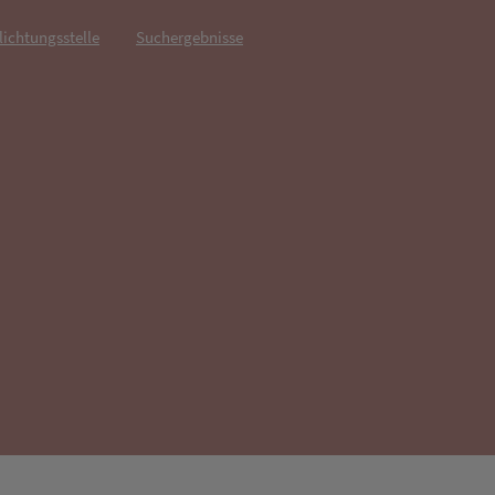
lichtungsstelle
Suchergebnisse
fnet in neuem Tab)