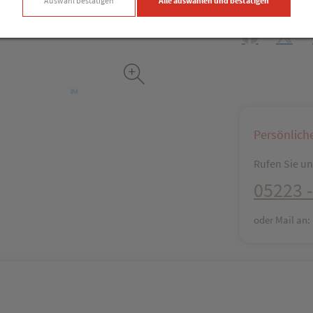
Auswahl bestätigen
Alle auswählen und bestätigen
Produkt-Info mi
Facebook
X (#[c
Persönlich
Rufen Sie uns
05223 -
oder Mail an