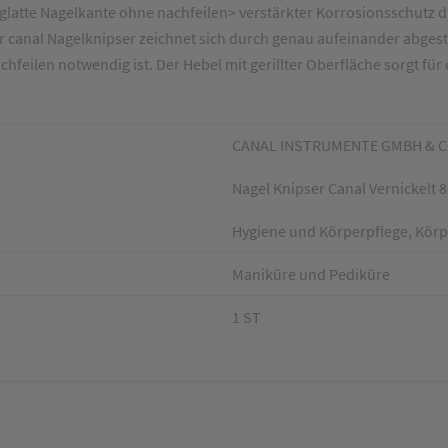
latte Nagelkante ohne nachfeilen> verstärkter Korrosionsschutz dur
 canal Nagelknipser zeichnet sich durch genau aufeinander abges
hfeilen notwendig ist. Der Hebel mit gerillter Oberfläche sorgt fü
CANAL INSTRUMENTE GMBH & C
Nagel Knipser Canal Vernickelt 
Hygiene und Körperpflege, Körp
Maniküre und Pediküre
1 ST