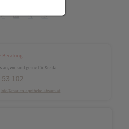
t Freunden teilen
reator\plugin\share\core\structs\SocialSharingServiceSettings]:fo
Pinterest
LinkedIn
Xing
WhatsApp (#[creator\plugin\share\core\str
e Beratung
 an, wir sind gerne für Sie da.
 53 102
:
info@marien-apotheke-absam.at