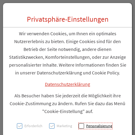
Zum “Inhalt dieser Seite” springen [AK + 0]
Zum Menü “Über uns / Service” springen [AK + 1]
Zum Menü “Produkte” springen [AK + 2]
Zum Hauptmenü (unten rechts) springen [AK + 3]
Zu “Shop-Menüs” springen [AK + 4]
Zum "Barrierefreiheits-Menü" springen [AK + 5]
Zu den “Fusszeilen-Informationen” springen [AK + 6]
Toggle 
Produktsuche
Privatsphäre-Einstellungen
Mullkompressen-es
Wir verwenden Cookies, um Ihnen ein optimales
Hartmann/steril 16fach
Nutzererlebnis zu bieten. Einige Cookies sind für den
Betrieb der Seite notwendig, andere dienen
17faedig 10x 12,5cm 40x2
Statistikzwecken, Komforteinstellungen, oder zur Anzeige
80st
personalisierter Inhalte. Weitere Informationen finden Sie
in unserer Datenschutzerklärung und Cookie Policy.
PZN: 3062651
Datenschutzerklärung
Als Besucher haben Sie jederzeit die Möglichkeit ihre
Cookie-Zustimmung zu ändern. Rufen Sie dazu das Menü
"Cookie-Einstellung" auf.
Erforderlich
Marketing
Personalisierung