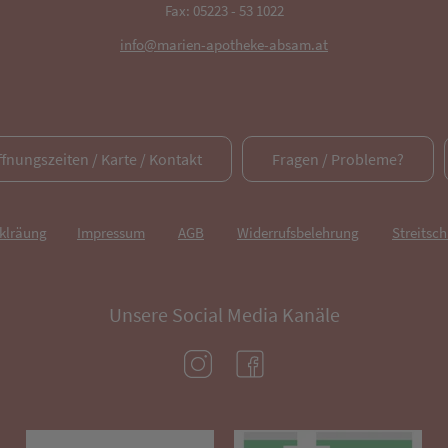
Fax: 05223 - 53 1022
info@marien-apotheke-absam.at
ffnungszeiten / Karte / Kontakt
Fragen / Probleme?
rklräung
Impressum
AGB
Widerrufsbelehrung
Streitsch
Unsere Social Media Kanäle
(öffnet in neuem Tab)
(öffnet in neuem Tab)
(öffnet in neuem Tab)
(öf