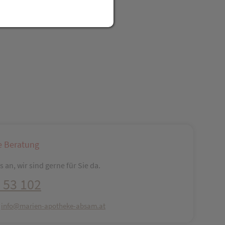
reator\plugin\share\core\structs\SocialSharingServiceSettings]:fo
Pinterest
LinkedIn
Xing
WhatsApp (#[creator\plugin\share\core\str
e Beratung
 an, wir sind gerne für Sie da.
 53 102
:
info@marien-apotheke-absam.at