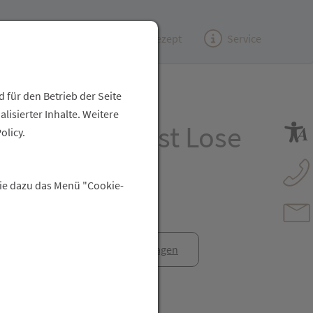
Kundenzeitung
(e)Rezept
Service
 für den Betrieb der Seite
isierter Inhalte. Weitere
nden Mollelast Lose
olicy.
cm 20st
Sie dazu das Menü "Cookie-
anfrage
Rezept anfragen
t Freunden teilen