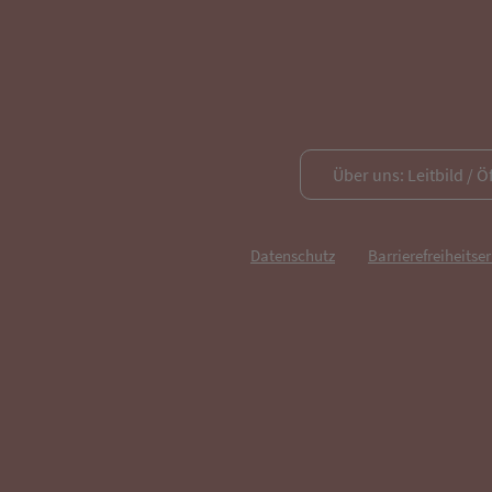
Über uns: Leitbild / Ö
Datenschutz
Barrierefreiheitse