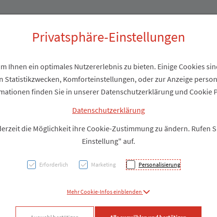
Produkte
Über uns
Privatsphäre-Einstellungen
 Ihnen ein optimales Nutzererlebnis zu bieten. Einige Cookies sind
 Statistikzwecken, Komforteinstellungen, oder zur Anzeige personal
Mullbi
mationen finden Sie in unserer Datenschutzerklärung und Cookie P
4mx10
Datenschutzerklärung
derzeit die Möglichkeit ihre Cookie-Zustimmung zu ändern. Rufen 
Einstellung" auf.
PZN: 3288622
Erforderlich
Marketing
Personalisierung
Produkt
Mehr Cookie-Infos einblenden
Produkt-Info mi