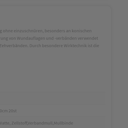
ässig ohne einzuschnüren, besonders an konischen
ixierung von Wundauflagen und -verbänden verwendet
r Zehverbänden. Durch besondere Wirktechnik ist die
10cm 20st
atte, Zellstoff,Verbandmull,Mullbinde