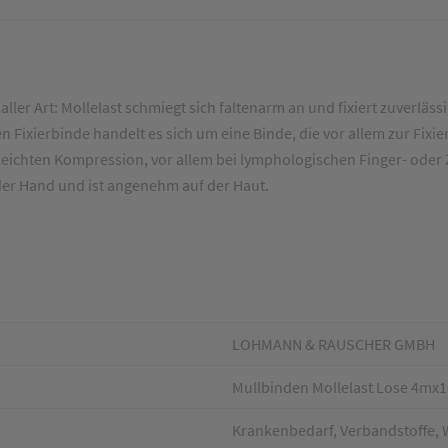
 aller Art: Mollelast schmiegt sich faltenarm an und fixiert zuverl
en Fixierbinde handelt es sich um eine Binde, die vor allem zur F
 leichten Kompression, vor allem bei lymphologischen Finger- ode
n der Hand und ist angenehm auf der Haut.
LOHMANN & RAUSCHER GMBH
Mullbinden Mollelast Lose 4mx
Krankenbedarf, Verbandstoffe, W