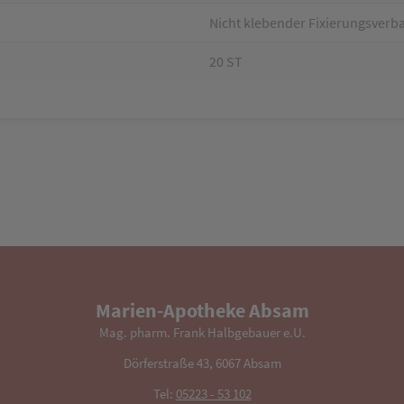
Nicht klebender Fixierungsverb
20 ST
Marien-Apotheke Absam
Mag. pharm. Frank Halbgebauer e.U.
Dörferstraße 43, 6067 Absam
Tel:
05223 - 53 102