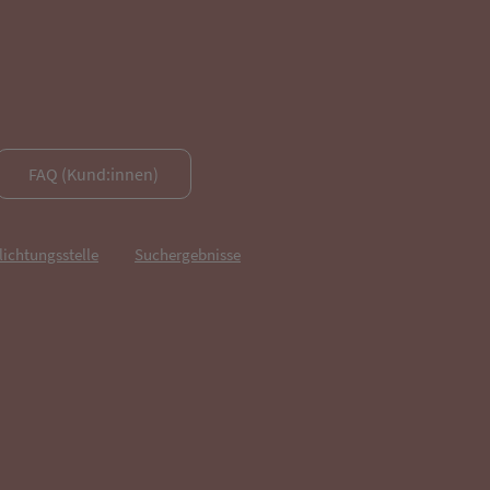
FAQ (Kund:innen)
lichtungsstelle
Suchergebnisse
fnet in neuem Tab)