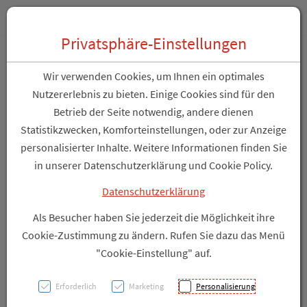
Zum “Inhalt dieser Seite” springen [AK + 0]
Zum Menü “Über uns / Service” springen [AK + 1]
Zum Menü “Produkte” springen [AK + 2]
Zum Hauptmenü (unten rechts) springen [AK + 3]
Zu “Shop-Menüs” springen [AK + 4]
Zum "Barrierefreiheits-Menü" springen [AK + 5]
Zu den “Fusszeilen-Informationen” springen [AK + 6]
Toggle 
Produktsuche
Privatsphäre-Einstellungen
Mavala Nagellacke 4 Abu
Wir verwenden Cookies, um Ihnen ein optimales
Dhabi 5ml
Nutzererlebnis zu bieten. Einige Cookies sind für den
Betrieb der Seite notwendig, andere dienen
Statistikzwecken, Komforteinstellungen, oder zur Anzeige
PZN: 5206516
personalisierter Inhalte. Weitere Informationen finden Sie
in unserer Datenschutzerklärung und Cookie Policy.
Datenschutzerklärung
Als Besucher haben Sie jederzeit die Möglichkeit ihre
Cookie-Zustimmung zu ändern. Rufen Sie dazu das Menü
"Cookie-Einstellung" auf.
Erforderlich
Marketing
Personalisierung