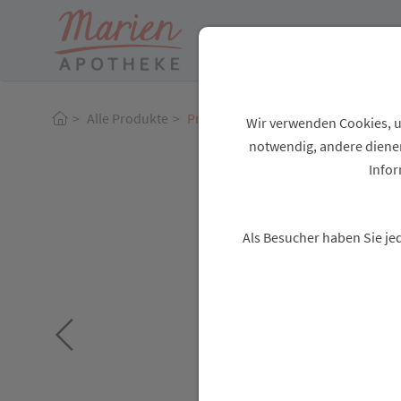
Zum “Inhalt dieser Seite” springen [AK + 0]
Zum Menü “Über uns / Service” springen [AK + 1]
Zum Menü “Produkte” springen [AK + 2]
Zum Hauptmenü (unten rechts) springen [AK + 3]
Zu “Shop-Menüs” springen [AK + 4]
Zum "Barrierefreiheits-Menü" springen [AK + 5]
Zu den “Fusszeilen-Informationen” springen [AK + 6]
Alle Produkte
Produkt-Detailansicht
Wir verwenden Cookies, um
notwendig, andere dienen
Infor
Als Besucher haben Sie je