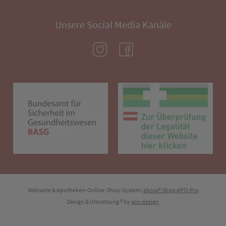
Unsere Social Media Kanäle
(öffnet in neuem Tab)
(öffnet in neuem Tab)
(öffnet in neuem Tab)
(öf
Webseite & Apotheken-Online-Shop-System:
eboxx® Shop APO-Pro
Design & Umsetzung
® by
xoo design