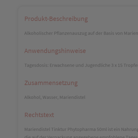
Produkt-Beschreibung
Alkoholischer Pflanzenauszug auf der Basis von Marien
Anwendungshinweise
Tagesdosis: Erwachsene und Jugendliche 3 x 15 Tropfe
Zusammensetzung
Alkohol, Wasser, Mariendistel
Rechtstext
Mariendistel Tinktur Phytopharma 50ml ist ein Nahrungs
die auf der Verpackung angegebene empfohlene Tagesd