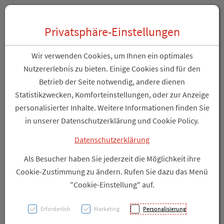
Zum “Inhalt dieser Seite” springen [AK + 0]
Zum Menü “Über uns / Service” springen [AK + 1]
Zum Menü “Produkte” springen [AK + 2]
Zum Hauptmenü (unten rechts) springen [AK + 3]
Zu “Shop-Menüs” springen [AK + 4]
Zum "Barrierefreiheits-Menü" springen [AK + 5]
Zu den “Fusszeilen-Informationen” springen [AK + 6]
Toggle 
Produktsuche
Privatsphäre-Einstellungen
Manikuer Staebchen Mavala
Wir verwenden Cookies, um Ihnen ein optimales
5st
Nutzererlebnis zu bieten. Einige Cookies sind für den
Betrieb der Seite notwendig, andere dienen
Statistikzwecken, Komforteinstellungen, oder zur Anzeige
PZN: 3054350
personalisierter Inhalte. Weitere Informationen finden Sie
in unserer Datenschutzerklärung und Cookie Policy.
Datenschutzerklärung
Als Besucher haben Sie jederzeit die Möglichkeit ihre
Cookie-Zustimmung zu ändern. Rufen Sie dazu das Menü
"Cookie-Einstellung" auf.
Erforderlich
Marketing
Personalisierung