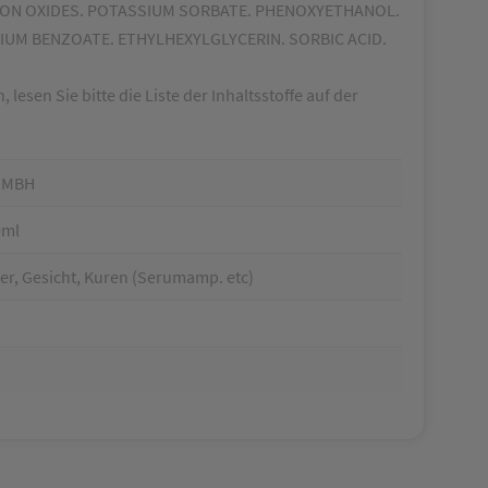
/ IRON OXIDES. POTASSIUM SORBATE. PHENOXYETHANOL.
IUM BENZOATE. ETHYLHEXYLGLYCERIN. SORBIC ACID.
esen Sie bitte die Liste der Inhaltsstoffe auf der
GMBH
0ml
er, Gesicht, Kuren (Serumamp. etc)