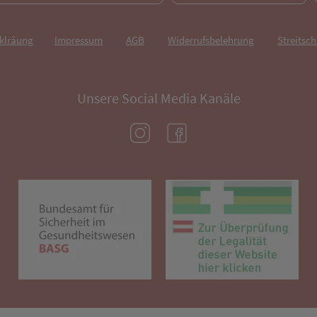
rklräung
Impressum
AGB
Widerrufsbelehrung
Streitsch
Unsere Social Media Kanäle
(öffnet in neuem Tab)
(öffnet in neuem Tab)
(öffnet in neuem Tab)
(öf