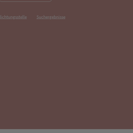
lichtungsstelle
Suchergebnisse
fnet in neuem Tab)