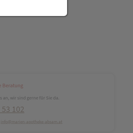
reator\plugin\share\core\structs\SocialSharingServiceSettings]:fo
Pinterest
LinkedIn
Xing
WhatsApp (#[creator\plugin\share\core\str
e Beratung
 an, wir sind gerne für Sie da.
 53 102
:
info@marien-apotheke-absam.at