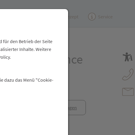
Kundenzeitung
(e)Rezept
Service
 für den Betrieb der Seite
isierter Inhalte. Weitere
 Supra Radiance
olicy.
 30ml
Sie dazu das Menü "Cookie-
anfrage
Rezept anfragen
t Freunden teilen