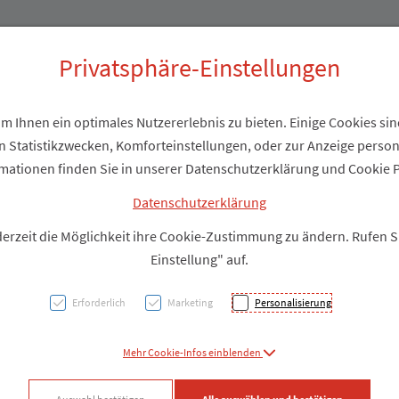
Produkte
Über uns
Privatsphäre-Einstellungen
 Ihnen ein optimales Nutzererlebnis zu bieten. Einige Cookies sind
 Statistikzwecken, Komforteinstellungen, oder zur Anzeige personal
Lierac
mationen finden Sie in unserer Datenschutzerklärung und Cookie P
Serum
Datenschutzerklärung
derzeit die Möglichkeit ihre Cookie-Zustimmung zu ändern. Rufen 
Einstellung" auf.
PZN: 5171344
Erforderlich
Marketing
Personalisierung
Produkt
Mehr Cookie-Infos einblenden
Produkt-Info mi