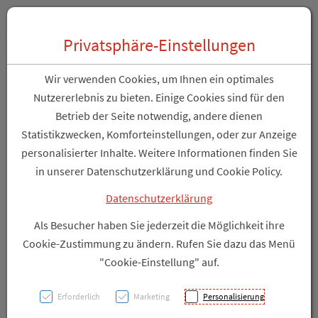
Zum “Inhalt dieser Seite” springen [AK + 0]
Zum Menü “Über uns / Service” springen [AK + 1]
Zum Menü “Produkte” springen [AK + 2]
Zum Hauptmenü (unten rechts) springen [AK + 3]
Zu “Shop-Menüs” springen [AK + 4]
Zum "Barrierefreiheits-Menü" springen [AK + 5]
Zu den “Fusszeilen-Informationen” springen [AK + 6]
Toggle 
Produktsuche
Privatsphäre-Einstellungen
Klosterfrau Japanisches
Wir verwenden Cookies, um Ihnen ein optimales
Minzöl
Nutzererlebnis zu bieten. Einige Cookies sind für den
Betrieb der Seite notwendig, andere dienen
Statistikzwecken, Komforteinstellungen, oder zur Anzeige
PZN: 1256776
personalisierter Inhalte. Weitere Informationen finden Sie
in unserer Datenschutzerklärung und Cookie Policy.
Datenschutzerklärung
Als Besucher haben Sie jederzeit die Möglichkeit ihre
Cookie-Zustimmung zu ändern. Rufen Sie dazu das Menü
"Cookie-Einstellung" auf.
Erforderlich
Marketing
Personalisierung