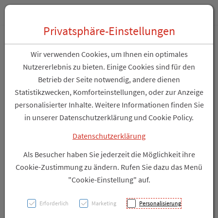
Zum “Inhalt dieser Seite” springen [AK + 0]
Zum Menü “Über uns / Service” springen [AK + 1]
Zum Menü “Produkte” springen [AK + 2]
Zum Hauptmenü (unten rechts) springen [AK + 3]
Zu “Shop-Menüs” springen [AK + 4]
Zum "Barrierefreiheits-Menü" springen [AK + 5]
Zu den “Fusszeilen-Informationen” springen [AK + 6]
Toggle 
Produktsuche
Privatsphäre-Einstellungen
Kasimir und Lieselotte
Wir verwenden Cookies, um Ihnen ein optimales
Kalmegh Tinktur
Nutzererlebnis zu bieten. Einige Cookies sind für den
Betrieb der Seite notwendig, andere dienen
Statistikzwecken, Komforteinstellungen, oder zur Anzeige
PZN: 5176258
personalisierter Inhalte. Weitere Informationen finden Sie
in unserer Datenschutzerklärung und Cookie Policy.
Datenschutzerklärung
Als Besucher haben Sie jederzeit die Möglichkeit ihre
Cookie-Zustimmung zu ändern. Rufen Sie dazu das Menü
"Cookie-Einstellung" auf.
Erforderlich
Marketing
Personalisierung