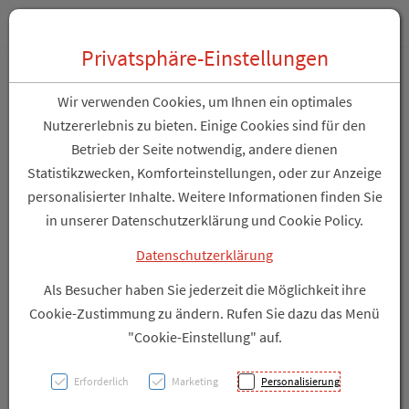
Zum “Inhalt dieser Seite” springen [AK + 0]
Zum Menü “Über uns / Service” springen [AK + 1]
Zum Menü “Produkte” springen [AK + 2]
Zum Hauptmenü (unten rechts) springen [AK + 3]
Zu “Shop-Menüs” springen [AK + 4]
Zum "Barrierefreiheits-Menü" springen [AK + 5]
Zu den “Fusszeilen-Informationen” springen [AK + 6]
Toggle 
Produktsuche
Privatsphäre-Einstellungen
Healing Herbs 19 Larch
Wir verwenden Cookies, um Ihnen ein optimales
10ml
Nutzererlebnis zu bieten. Einige Cookies sind für den
Betrieb der Seite notwendig, andere dienen
Statistikzwecken, Komforteinstellungen, oder zur Anzeige
PZN: 2186322
personalisierter Inhalte. Weitere Informationen finden Sie
in unserer Datenschutzerklärung und Cookie Policy.
Datenschutzerklärung
Als Besucher haben Sie jederzeit die Möglichkeit ihre
Cookie-Zustimmung zu ändern. Rufen Sie dazu das Menü
"Cookie-Einstellung" auf.
Erforderlich
Marketing
Personalisierung