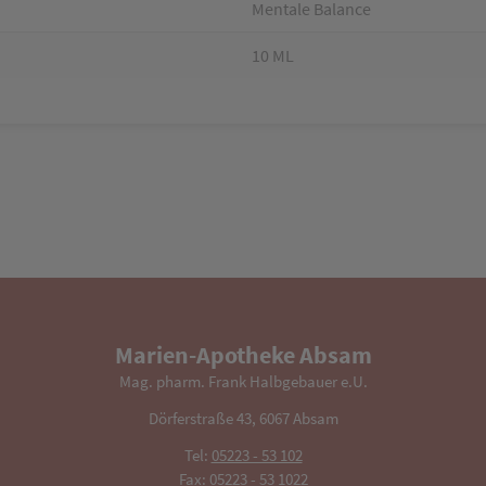
Mentale Balance
10 ML
Marien-Apotheke Absam
Mag. pharm. Frank Halbgebauer e.U.
Dörferstraße 43, 6067 Absam
Tel:
05223 - 53 102
Fax: 05223 - 53 1022