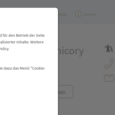
Kundenzeitung
(e)Rezept
Service
 für den Betrieb der Seite
isierter Inhalte. Weitere
g Herbs 08 Chicory
olicy.
Sie dazu das Menü "Cookie-
anfrage
Rezept anfragen
t Freunden teilen