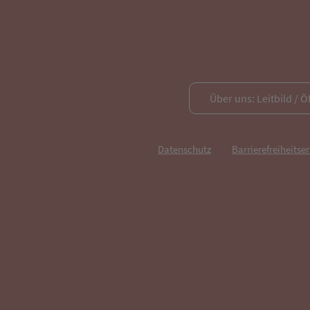
Über uns: Leitbild / Ö
Datenschutz
Barrierefreiheitse