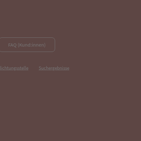
FAQ (Kund:innen)
lichtungsstelle
Suchergebnisse
fnet in neuem Tab)