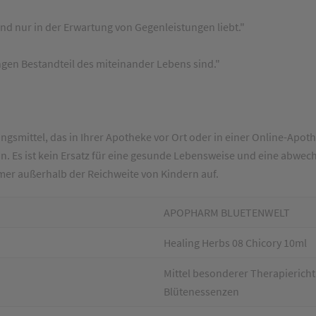
und nur in der Erwartung von Gegenleistungen liebt."
gen Bestandteil des miteinander Lebens sind."
gsmittel, das in Ihrer Apotheke vor Ort oder in einer Online-Apothe
. Es ist kein Ersatz für eine gesunde Lebensweise und eine abwe
er außerhalb der Reichweite von Kindern auf.
APOPHARM BLUETENWELT
Healing Herbs 08 Chicory 10ml
Mittel besonderer Therapieri
Blütenessenzen