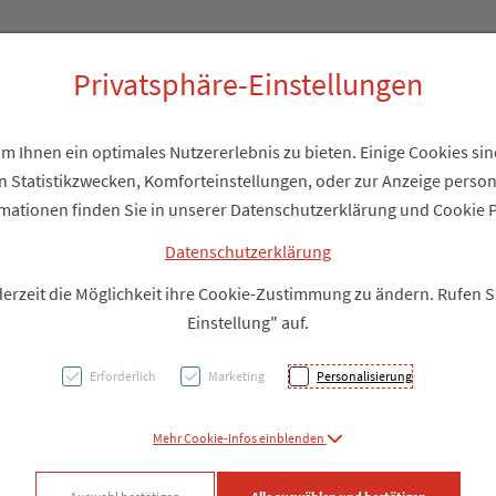
Produkte
Über uns
Privatsphäre-Einstellungen
 Ihnen ein optimales Nutzererlebnis zu bieten. Einige Cookies sind
 Statistikzwecken, Komforteinstellungen, oder zur Anzeige personal
Healin
mationen finden Sie in unserer Datenschutzerklärung und Cookie P
10ml
Datenschutzerklärung
derzeit die Möglichkeit ihre Cookie-Zustimmung zu ändern. Rufen 
Einstellung" auf.
PZN: 2186078
Erforderlich
Marketing
Personalisierung
Produkt
Mehr Cookie-Infos einblenden
Produkt-Info mi