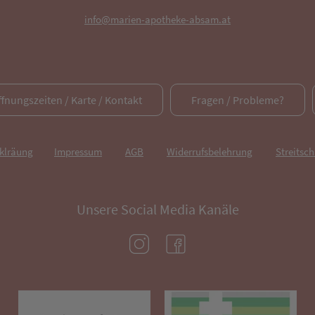
info@marien-apotheke-absam.at
ffnungszeiten / Karte / Kontakt
Fragen / Probleme?
rklräung
Impressum
AGB
Widerrufsbelehrung
Streitsch
Unsere Social Media Kanäle
(öffnet in neuem Tab)
(öffnet in neuem Tab)
(öffnet in neuem Tab)
(öf