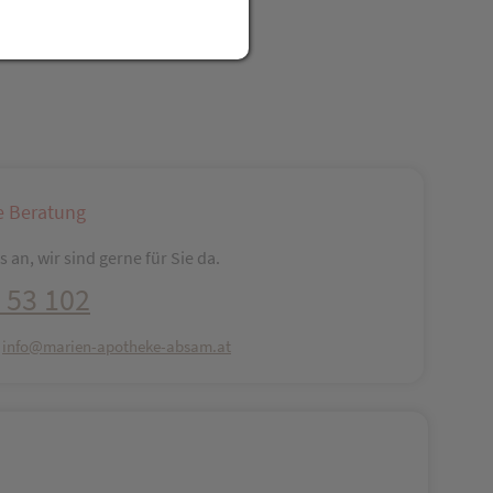
reator\plugin\share\core\structs\SocialSharingServiceSettings]:fo
Pinterest
LinkedIn
Xing
WhatsApp (#[creator\plugin\share\core\str
e Beratung
 an, wir sind gerne für Sie da.
 53 102
:
info@marien-apotheke-absam.at