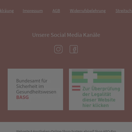
rklräung
Impressum
AGB
Widerrufsbelehrung
Streitsch
Unsere Social Media Kanäle
(öffnet in neuem Tab)
(öffnet in neuem Tab)
(öffnet in neuem Tab)
(öf
Webseite & Apotheken-Online-Shop-System:
eboxx® Shop APO-Pro