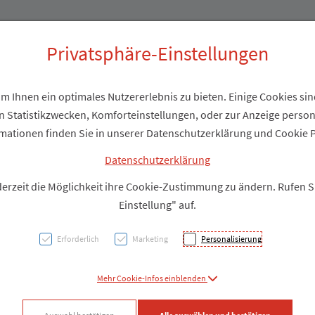
Produkte
Über uns
Privatsphäre-Einstellungen
 Ihnen ein optimales Nutzererlebnis zu bieten. Einige Cookies sind
 Statistikzwecken, Komforteinstellungen, oder zur Anzeige personal
Hansap
mationen finden Sie in unserer Datenschutzerklärung und Cookie P
Wundc
Datenschutzerklärung
derzeit die Möglichkeit ihre Cookie-Zustimmung zu ändern. Rufen 
Einstellung" auf.
PZN: 3273626
Erforderlich
Marketing
Personalisierung
Produkt
Mehr Cookie-Infos einblenden
Produkt-Info mi