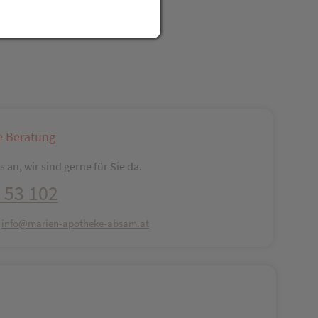
reator\plugin\share\core\structs\SocialSharingServiceSettings]:fo
Pinterest
LinkedIn
Xing
WhatsApp (#[creator\plugin\share\core\str
e Beratung
 an, wir sind gerne für Sie da.
 53 102
:
info@marien-apotheke-absam.at