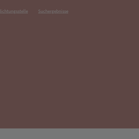
lichtungsstelle
Suchergebnisse
fnet in neuem Tab)