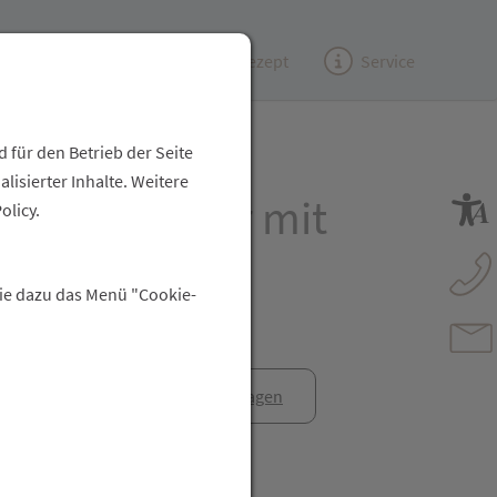
Kundenzeitung
(e)Rezept
Service
 für den Betrieb der Seite
isierter Inhalte. Weitere
last Pflaster mit
olicy.
reme Strips
Sie dazu das Menü "Cookie-
anfrage
Rezept anfragen
t Freunden teilen