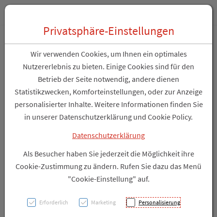
Zum “Inhalt dieser Seite” springen [AK + 0]
Zum Menü “Über uns / Service” springen [AK + 1]
Zum Menü “Produkte” springen [AK + 2]
Zum Hauptmenü (unten rechts) springen [AK + 3]
Zu “Shop-Menüs” springen [AK + 4]
Zum "Barrierefreiheits-Menü" springen [AK + 5]
Zu den “Fusszeilen-Informationen” springen [AK + 6]
Toggle 
Produktsuche
Privatsphäre-Einstellungen
Hansaplast Anti-Insekten
Wir verwenden Cookies, um Ihnen ein optimales
Spray
Nutzererlebnis zu bieten. Einige Cookies sind für den
Betrieb der Seite notwendig, andere dienen
Statistikzwecken, Komforteinstellungen, oder zur Anzeige
PZN: 2852285
personalisierter Inhalte. Weitere Informationen finden Sie
in unserer Datenschutzerklärung und Cookie Policy.
Datenschutzerklärung
Als Besucher haben Sie jederzeit die Möglichkeit ihre
Cookie-Zustimmung zu ändern. Rufen Sie dazu das Menü
"Cookie-Einstellung" auf.
Erforderlich
Marketing
Personalisierung