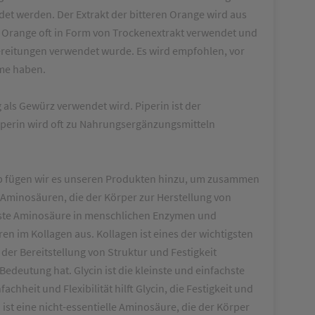
et werden. Der Extrakt der bitteren Orange wird aus
e Orange oft in Form von Trockenextrakt verwendet und
bereitungen verwendet wurde. Es wird empfohlen, vor
me haben.
 als Gewürz verwendet wird. Piperin ist der
Piperin wird oft zu Nahrungsergänzungsmitteln
lb fügen wir es unseren Produkten hinzu, um zusammen
 Aminosäuren, die der Körper zur Herstellung von
igste Aminosäure in menschlichen Enzymen und
n im Kollagen aus. Kollagen ist eines der wichtigsten
 der Bereitstellung von Struktur und Festigkeit
deutung hat. Glycin ist die kleinste und einfachste
chheit und Flexibilität hilft Glycin, die Festigkeit und
 ist eine nicht-essentielle Aminosäure, die der Körper