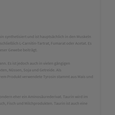
n synthetisiert und ist hauptsächlich in den Muskeln
hließlich L-Carnitin-Tartrat, Fumarat oder Acetat. Es
ieser Gewebe beiträgt.
nn. Es ist jedoch auch in vielen gängigen
kten, Nüssen, Soja und Getreide. Als
serem Produkt verwendete Tyrosin stammt aus Mais und
sondern eher ein Aminosäurederivat. Taurin wird im
ch, Fisch und Milchprodukten. Taurin ist auch eine