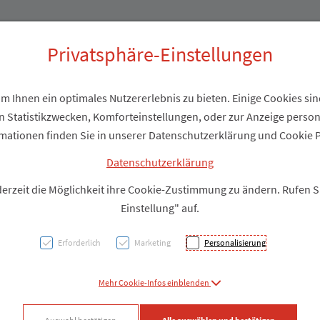
Produkte
Über uns
Privatsphäre-Einstellungen
 Ihnen ein optimales Nutzererlebnis zu bieten. Einige Cookies sind
 Statistikzwecken, Komforteinstellungen, oder zur Anzeige personal
Green
mationen finden Sie in unserer Datenschutzerklärung und Cookie P
Women
Datenschutzerklärung
derzeit die Möglichkeit ihre Cookie-Zustimmung zu ändern. Rufen 
240 G
Einstellung" auf.
Erforderlich
Marketing
Personalisierung
PZN: 6004536
Mehr Cookie-Infos einblenden
Produkt