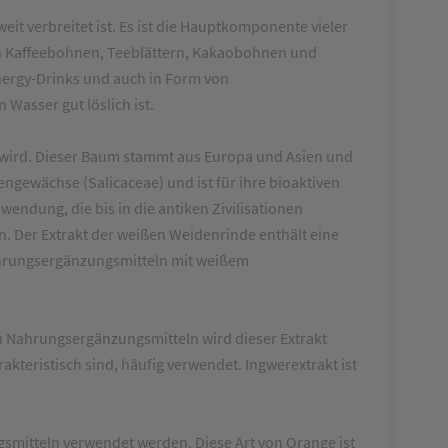
it verbreitet ist. Es ist die Hauptkomponente vieler
ich Kaffeebohnen, Teeblättern, Kakaobohnen und
Energy-Drinks und auch in Form von
 Wasser gut löslich ist.
n wird. Dieser Baum stammt aus Europa und Asien und
engewächse (Salicaceae) und ist für ihre bioaktiven
wendung, die bis in die antiken Zivilisationen
n. Der Extrakt der weißen Weidenrinde enthält eine
Nahrungsergänzungsmitteln mit weißem
In Nahrungsergänzungsmitteln wird dieser Extrakt
teristisch sind, häufig verwendet. Ingwerextrakt ist
gsmitteln verwendet werden. Diese Art von Orange ist