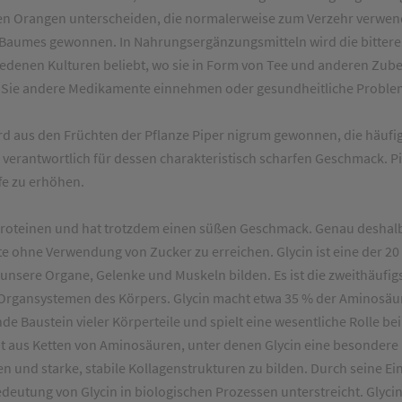
üßen Orangen unterscheiden, die normalerweise zum Verzehr verwend
es Baumes gewonnen. In Nahrungsergänzungsmitteln wird die bitter
hiedenen Kulturen beliebt, wo sie in Form von Tee und anderen Zu
n Sie andere Medikamente einnehmen oder gesundheitliche Proble
ird aus den Früchten der Pflanze Piper nigrum gewonnen, die häufig
 verantwortlich für dessen charakteristisch scharfen Geschmack. 
fe zu erhöhen.
n Proteinen und hat trotzdem einen süßen Geschmack. Genau desha
te ohne Verwendung von Zucker zu erreichen. Glycin ist eine der 20
unsere Organe, Gelenke und Muskeln bilden. Es ist die zweithäuf
n Organsystemen des Körpers. Glycin macht etwa 35 % der Aminosäure
e Baustein vieler Körperteile und spielt eine wesentliche Rolle bei
 aus Ketten von Aminosäuren, unter denen Glycin eine besondere Be
 und starke, stabile Kollagenstrukturen zu bilden. Durch seine Einfa
edeutung von Glycin in biologischen Prozessen unterstreicht. Glycin