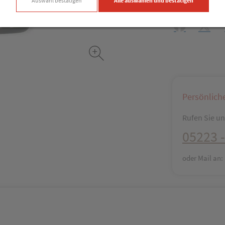
Auswahl bestätigen
Alle auswählen und bestätigen
Produkt-Info mi
Facebook
X (#[c
Persönlich
Rufen Sie uns
05223 -
oder Mail an