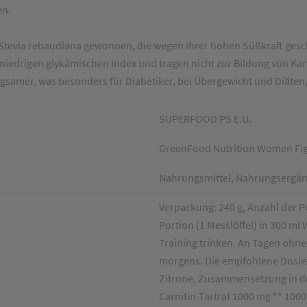
en.
Stevia rebaudiana gewonnen, die wegen ihrer hohen Süßkraft geschä
niedrigen glykämischen Index und tragen nicht zur Bildung von Kar
amer, was besonders für Diabetiker, bei Übergewicht und Diäten, ab
SUPERFOOD PS E.U.
GreenFood Nutrition Women Fig
Nahrungsmittel, Nahrungsergä
Verpackung: 240 g, Anzahl der Po
Portion (1 Messlöffel) in 300 m
Training trinken. An Tagen ohne 
morgens. Die empfohlene Dosie
Zitrone, Zusammensetzung in der 
Carnitin-Tartrat 1000 mg ** 100