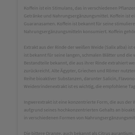
Koffein ist ein Stimulans, das in verschiedenen Pflanz
Getränke und Nahrungsergänzungsmittel. Koffein ist e
Guaranasamen. Koffein ist bekannt für seine stimulier
Nahrungsergänzungsmitteln konsumiert. Koffein gehört zu
Extrakt aus der Rinde der weißen Weide (Salix alba) i
ist bekannt für seine langen, schmalen Blätter und die
Bestandteile bekannt, die aus ihrer Rinde extrahiert we
zurückreicht. Alte Ägypter, Griechen und Römer nutzte
Reihe bioaktiver Substanzen, darunter Salicin, Flav
Weidenrindenextrakt ist es wichtig, die empfohlene Ta
Ingwerextrakt ist eine konzentrierte Form, die aus de
aufgrund seines hochkonzentrierten Gehalts an bioakti
in verschiedenen Formen von Nahrungsergänzungsmitt
Die bittere Orange, auch bekannt als Citrus aurantium