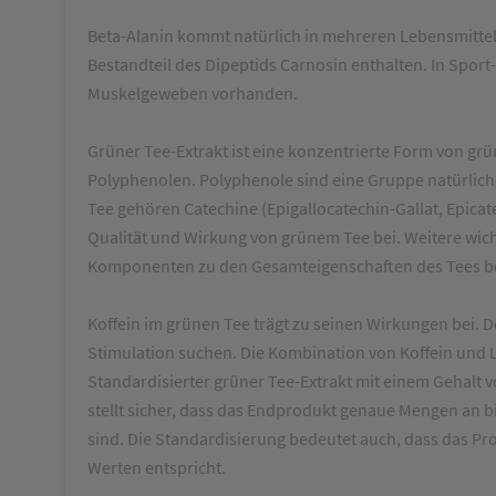
Beta-Alanin kommt natürlich in mehreren Lebensmitteln 
Bestandteil des Dipeptids Carnosin enthalten. In Sport
Muskelgeweben vorhanden.
Grüner Tee-Extrakt ist eine konzentrierte Form von grü
Polyphenolen. Polyphenole sind eine Gruppe natürli
Tee gehören Catechine (Epigallocatechin-Gallat, Epicat
Qualität und Wirkung von grünem Tee bei. Weitere wich
Komponenten zu den Gesamteigenschaften des Tees be
Koffein im grünen Tee trägt zu seinen Wirkungen bei. Der
Stimulation suchen. Die Kombination von Koffein und 
Standardisierter grüner Tee-Extrakt mit einem Gehalt
stellt sicher, dass das Endprodukt genaue Mengen an b
sind. Die Standardisierung bedeutet auch, dass das P
Werten entspricht.