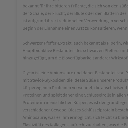
bekannt für ihre bitteren Früchte, die sich von den s
der Schale, der Frucht, der Blüte oder den Blättern d
ist aufgrund ihrer traditionellen Verwendung in versc
Beginn der Einnahme einen Arzt zu konsultieren, wen
Schwarzer Pfeffer-Extrakt, auch bekannt als Piperin, w
Hauptbioaktive Bestandteil des schwarzen Pfeffers und
hinzugefügt, um die Bioverfügbarkeit anderer Wirkstof
Glycin ist eine Aminosäure und daher Bestandteil vo
mit Steviol-Glykosiden die ideale Süße unserer Produk
körpereigenen Proteinen verwendet, die anschließend 
Proteinen und spielt daher eine Schlüsselrolle in alle
Proteine im menschlichen Körper, es ist der grundlegend
verschiedener Gewebe. Dieses Schlüsselprotein besteht
Aminosäure, was es ihm ermöglicht, sich leicht zu binden
Elastizität des Kollagens aufrechtzuerhalten, was die B