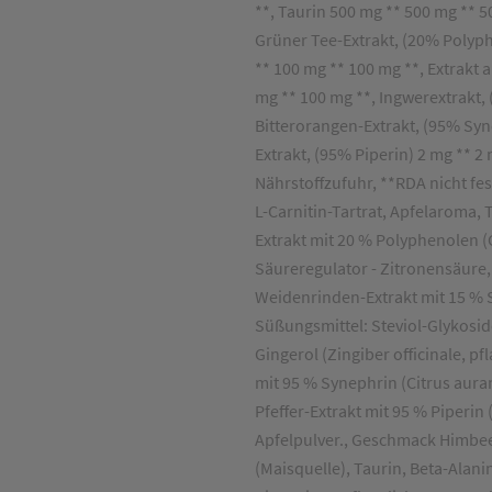
**, Taurin 500 mg ** 500 mg ** 5
Grüner Tee-Extrakt, (20% Polyph
** 100 mg ** 100 mg **, Extrakt 
mg ** 100 mg **, Ingwerextrakt, 
Bitterorangen-Extrakt, (95% Syn
Extrakt, (95% Piperin) 2 mg ** 2
Nährstoffzufuhr, **RDA nicht fe
L-Carnitin-Tartrat, Apfelaroma, 
Extrakt mit 20 % Polyphenolen (Ca
Säureregulator - Zitronensäure, 
Weidenrinden-Extrakt mit 15 % Sal
Süßungsmittel: Steviol-Glykoside
Gingerol (Zingiber officinale, pf
mit 95 % Synephrin (Citrus auran
Pfeffer-Extrakt mit 95 % Piperin 
Apfelpulver., Geschmack Himbeer
(Maisquelle), Taurin, Beta-Alan