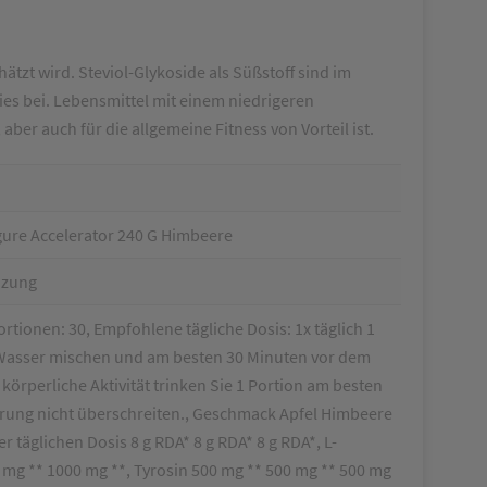
tzt wird. Steviol-Glykoside als Süßstoff sind im
ies bei. Lebensmittel mit einem niedrigeren
er auch für die allgemeine Fitness von Vorteil ist.
ure Accelerator 240 G Himbeere
nzung
rtionen: 30, Empfohlene tägliche Dosis: 1x täglich 1
l Wasser mischen und am besten 30 Minuten vor dem
körperliche Aktivität trinken Sie 1 Portion am besten
rung nicht überschreiten., Geschmack Apfel Himbeere
täglichen Dosis 8 g RDA* 8 g RDA* 8 g RDA*, L-
0 mg ** 1000 mg **, Tyrosin 500 mg ** 500 mg ** 500 mg