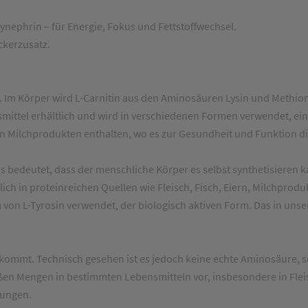
 Synephrin – für Energie, Fokus und Fettstoffwechsel.
ckerzusatz.
 Im Körper wird L-Carnitin aus den Aminosäuren Lysin und Methioni
ittel erhältlich und wird in verschiedenen Formen verwendet, einsc
gen Milchprodukten enthalten, wo es zur Gesundheit und Funktion d
s bedeutet, dass der menschliche Körper es selbst synthetisieren ka
ich in proteinreichen Quellen wie Fleisch, Fisch, Eiern, Milchprodu
 von L-Tyrosin verwendet, der biologisch aktiven Form. Das in un
orkommt. Technisch gesehen ist es jedoch keine echte Aminosäure, 
oßen Mengen in bestimmten Lebensmitteln vor, insbesondere in Fleis
zungen.