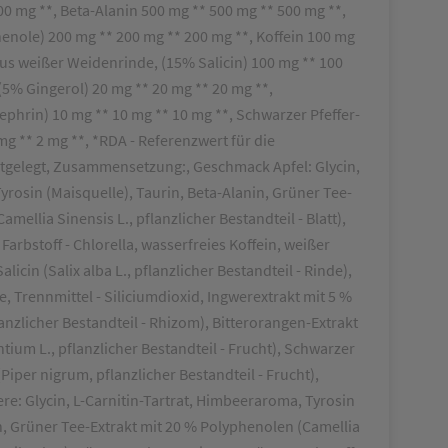
00 mg **, Beta-Alanin 500 mg ** 500 mg ** 500 mg **,
enole) 200 mg ** 200 mg ** 200 mg **, Koffein 100 mg
aus weißer Weidenrinde, (15% Salicin) 100 mg ** 100
(5% Gingerol) 20 mg ** 20 mg ** 20 mg **,
ephrin) 10 mg ** 10 mg ** 10 mg **, Schwarzer Pfeffer-
 mg ** 2 mg **, *RDA - Referenzwert für die
stgelegt, Zusammensetzung:, Geschmack Apfel: Glycin,
Tyrosin (Maisquelle), Taurin, Beta-Alanin, Grüner Tee-
mellia Sinensis L., pflanzlicher Bestandteil - Blatt),
Farbstoff - Chlorella, wasserfreies Koffein, weißer
icin (Salix alba L., pflanzlicher Bestandteil - Rinde),
, Trennmittel - Siliciumdioxid, Ingwerextrakt mit 5 %
lanzlicher Bestandteil - Rhizom), Bitterorangen-Extrakt
tium L., pflanzlicher Bestandteil - Frucht), Schwarzer
(Piper nigrum, pflanzlicher Bestandteil - Frucht),
e: Glycin, L-Carnitin-Tartrat, Himbeeraroma, Tyrosin
in, Grüner Tee-Extrakt mit 20 % Polyphenolen (Camellia