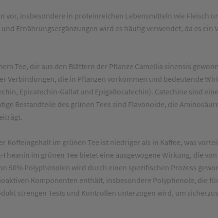
vor, insbesondere in proteinreichen Lebensmitteln wie Fleisch und
- und Ernährungsergänzungen wird es häufig verwendet, da es ein Vor
nem Tee, die aus den Blättern der Pflanze Camellia sinensis gewonn
cher Verbindungen, die in Pflanzen vorkommen und bedeutende Wi
echin, Epicatechin-Gallat und Epigallocatechin). Catechine sind ei
tige Bestandteile des grünen Tees sind Flavonoide, die Aminosäur
iträgt.
 Koffeingehalt im grünen Tee ist niedriger als in Kaffee, was vortei
L-Theanin im grünen Tee bietet eine ausgewogene Wirkung, die von
 von 50% Polyphenolen wird durch einen spezifischen Prozess gewon
ioaktiven Komponenten enthält, insbesondere Polyphenole, die für
rodukt strengen Tests und Kontrollen unterzogen wird, um sicherzu