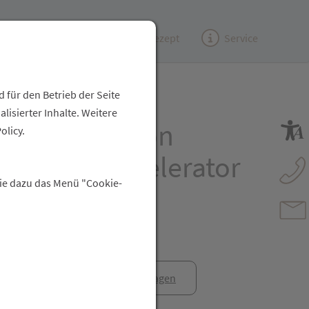
Kundenzeitung
(e)Rezept
Service
 für den Betrieb der Seite
isierter Inhalte. Weitere
Food Nutrition
olicy.
 Figure Accelerator
Sie dazu das Menü "Cookie-
 Himbeere
anfrage
Rezept anfragen