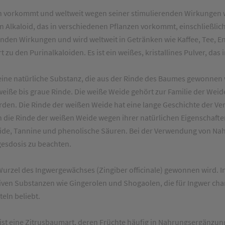
en vorkommt und weltweit wegen seiner stimulierenden Wirkungen we
in Alkaloid, das in verschiedenen Pflanzen vorkommt, einschließl
enden Wirkungen und wird weltweit in Getränken wie Kaffee, Tee, 
 den Purinalkaloiden. Es ist ein weißes, kristallines Pulver, das in
st eine natürliche Substanz, die aus der Rinde des Baumes gewonne
 weiße bis graue Rinde. Die weiße Weide gehört zur Familie der Weid
rden. Die Rinde der weißen Weide hat eine lange Geschichte der Ver
n die Rinde der weißen Weide wegen ihrer natürlichen Eigenschafte
onoide, Tannine und phenolische Säuren. Bei der Verwendung von 
gesdosis zu beachten.
r Wurzel des Ingwergewächses (Zingiber officinale) gewonnen wird. 
ven Substanzen wie Gingerolen und Shogaolen, die für Ingwer charak
eln beliebt.
, ist eine Zitrusbaumart, deren Früchte häufig in Nahrungsergänzun