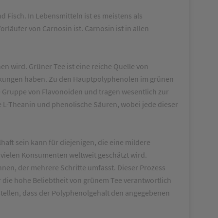
 Fisch. In Lebensmitteln ist es meistens als
läufer von Carnosin ist. Carnosin ist in allen
en wird. Grüner Tee ist eine reiche Quelle von
rkungen haben. Zu den Hauptpolyphenolen im grünen
ne Gruppe von Flavonoiden und tragen wesentlich zur
e L-Theanin und phenolische Säuren, wobei jede dieser
lhaft sein kann für diejenigen, die eine mildere
 vielen Konsumenten weltweit geschätzt wird.
nen, der mehrere Schritte umfasst. Dieser Prozess
 die hohe Beliebtheit von grünem Tee verantwortlich
stellen, dass der Polyphenolgehalt den angegebenen