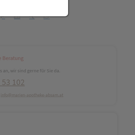
t Freunden teilen
reator\plugin\share\core\structs\SocialSharingServiceSettings]:fo
Pinterest
LinkedIn
Xing
WhatsApp (#[creator\plugin\share\core\str
e Beratung
 an, wir sind gerne für Sie da.
 53 102
:
info@marien-apotheke-absam.at