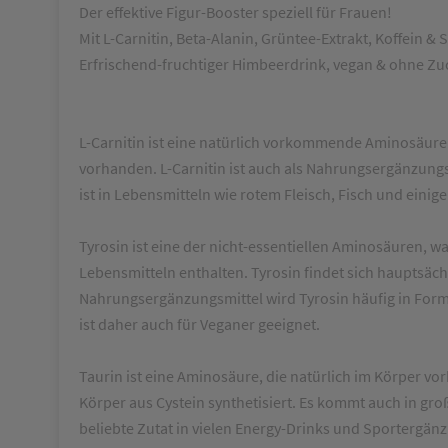
Der effektive Figur-Booster speziell für Frauen!
Mit L-Carnitin, Beta-Alanin, Grüntee-Extrakt, Koffein &
Erfrischend-fruchtiger Himbeerdrink, vegan & ohne Zu
L-Carnitin ist eine natürlich vorkommende Aminosäure.
vorhanden. L-Carnitin ist auch als Nahrungsergänzungsm
ist in Lebensmitteln wie rotem Fleisch, Fisch und eini
Tyrosin ist eine der nicht-essentiellen Aminosäuren, wa
Lebensmitteln enthalten. Tyrosin findet sich hauptsächl
Nahrungsergänzungsmittel wird Tyrosin häufig in Form
ist daher auch für Veganer geeignet.
Taurin ist eine Aminosäure, die natürlich im Körper v
Körper aus Cystein synthetisiert. Es kommt auch in gr
beliebte Zutat in vielen Energy-Drinks und Sportergän