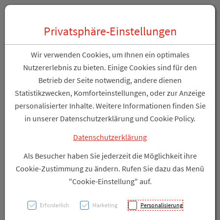
Zum “Inhalt dieser Seite” springen [AK + 0]
Zum Menü “Über uns / Service” springen [AK + 1]
Zum Menü “Produkte” springen [AK + 2]
Zum Hauptmenü (unten rechts) springen [AK + 3]
Zu “Shop-Menüs” springen [AK + 4]
Zum "Barrierefreiheits-Menü" springen [AK + 5]
Zu den “Fusszeilen-Informationen” springen [AK + 6]
Toggle 
Produktsuche
Privatsphäre-Einstellungen
Elemental 028 250ml
Wir verwenden Cookies, um Ihnen ein optimales
Sommerfruechte 18st
Nutzererlebnis zu bieten. Einige Cookies sind für den
Betrieb der Seite notwendig, andere dienen
Statistikzwecken, Komforteinstellungen, oder zur Anzeige
PZN: 2285797
personalisierter Inhalte. Weitere Informationen finden Sie
in unserer Datenschutzerklärung und Cookie Policy.
Datenschutzerklärung
Als Besucher haben Sie jederzeit die Möglichkeit ihre
Cookie-Zustimmung zu ändern. Rufen Sie dazu das Menü
"Cookie-Einstellung" auf.
Erforderlich
Marketing
Personalisierung