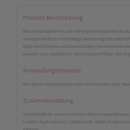
Produkt-Beschreibung
BeschreibungWärme und Geborgenheit spendet der ausg
sahnige und doch reichhaltige Balsam regt die natürli
Wildrosenfrüchten und Rosenblüten harmonisieren die
Mandel- und Jojobaöl für eine intensive Pflege. Das Er
Anwendungshinweise
Den Rosen Körperbalsam nach dem Duschen oder Baden fe
Zusammensetzung
Inhaltsstoffe Dr. Hauschka Rosen KörperbalsamWasser,
Lecithin (hydrolysiert), Fettalkohole, Hektorit, Biene
Xanthan.