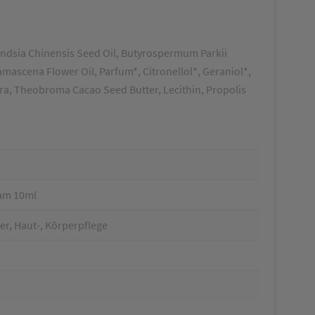
ondsia Chinensis Seed Oil, Butyrospermum Parkii
amascena Flower Oil, Parfum*, Citronellol*, Geraniol*,
era, Theobroma Cacao Seed Butter, Lecithin, Propolis
am 10ml
r, Haut-, Körperpflege