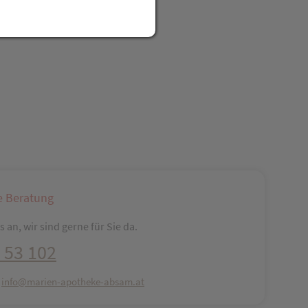
reator\plugin\share\core\structs\SocialSharingServiceSettings]:fo
Pinterest
LinkedIn
Xing
WhatsApp (#[creator\plugin\share\core\str
e Beratung
 an, wir sind gerne für Sie da.
 53 102
:
info@marien-apotheke-absam.at