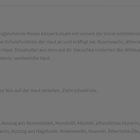
leichende Rosen Körperbalsam mit seinem die Sinne umhüllenden
che Schutzfunktion der Haut an und kräftigt sie: Rosenwachs, äthe
 Haut. Sheabutter aus dem von Dr. Hauschka initiierten Bio-Wilds
gebnis: samtweiche Haut.
in auf der Haut verteilen. Zieht schnell ein.
 Auszug aus Rosenblüten, Mandelöl, Alkohol, pflanzliches Glycerin
nwachs, Auszug aus Hagebutte, Rosenwachs, Rosenöl, Ätherische Öle, 