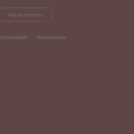
FAQ (Kund:innen)
lichtungsstelle
Suchergebnisse
fnet in neuem Tab)