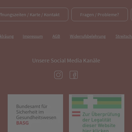
ffnungszeiten / Karte / Kontakt
Fragen / Probleme?
rklräung
Impressum
AGB
Widerrufsbelehrung
Streitsch
Unsere Social Media Kanäle
(öffnet in neuem Tab)
(öffnet in neuem Tab)
(öffnet in neuem Tab)
(öf