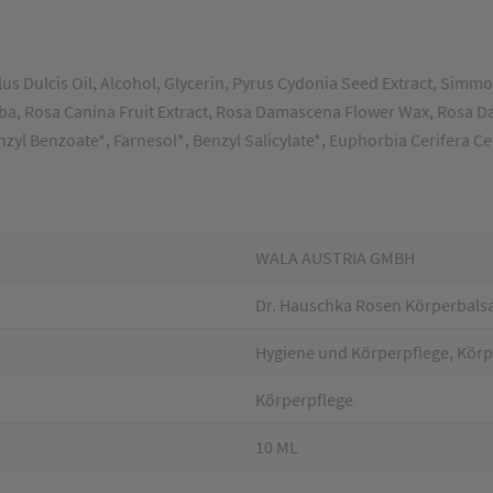
 Dulcis Oil, Alcohol, Glycerin, Pyrus Cydonia Seed Extract, Simm
 Alba, Rosa Canina Fruit Extract, Rosa Damascena Flower Wax, Rosa D
nzyl Benzoate*, Farnesol*, Benzyl Salicylate*, Euphorbia Cerifera C
WALA AUSTRIA GMBH
Dr. Hauschka Rosen Körperbals
Hygiene und Körperpflege, Körpe
Körperpflege
10 ML