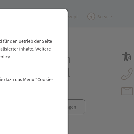
Kundenzeitung
(e)Rezept
Service
 für den Betrieb der Seite
isierter Inhalte. Weitere
auschka Rosen
olicy.
rbalsam 10ml
Sie dazu das Menü "Cookie-
anfrage
Rezept anfragen
t Freunden teilen