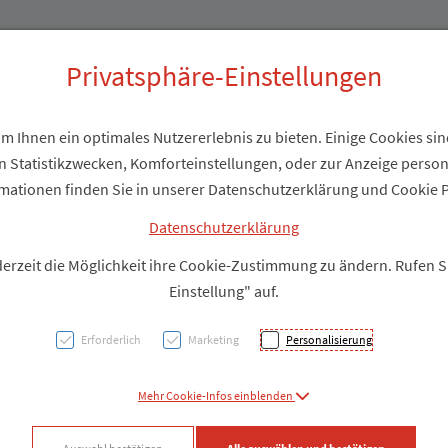
Produkte
Über uns
Privatsphäre-Einstellungen
 Ihnen ein optimales Nutzererlebnis zu bieten. Einige Cookies sind
 Statistikzwecken, Komforteinstellungen, oder zur Anzeige personal
Dr. H
mationen finden Sie in unserer Datenschutzerklärung und Cookie P
Körpe
Datenschutzerklärung
derzeit die Möglichkeit ihre Cookie-Zustimmung zu ändern. Rufen 
Einstellung" auf.
PZN: 2051875
Erforderlich
Marketing
Personalisierung
Produkt
Mehr Cookie-Infos einblenden
Produkt-Info mi