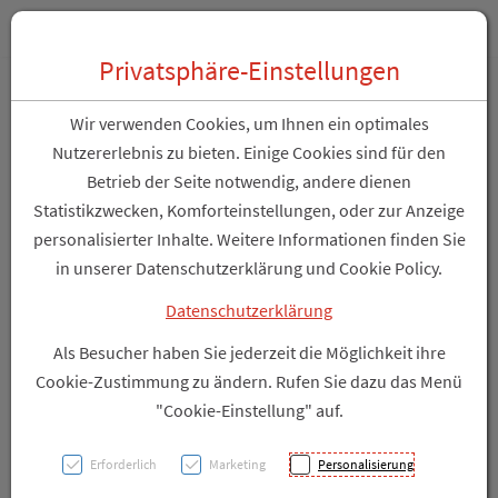
Zum “Inhalt dieser Seite” springen [AK + 0]
Zum Menü “Über uns / Service” springen [AK + 1]
Zum Menü “Produkte” springen [AK + 2]
Zum Hauptmenü (unten rechts) springen [AK + 3]
Zu “Shop-Menüs” springen [AK + 4]
Zum "Barrierefreiheits-Menü" springen [AK + 5]
Zu den “Fusszeilen-Informationen” springen [AK + 6]
Toggle 
Produktsuche
Privatsphäre-Einstellungen
Cetaphil Reinigungslotion
Wir verwenden Cookies, um Ihnen ein optimales
236ml
Nutzererlebnis zu bieten. Einige Cookies sind für den
Betrieb der Seite notwendig, andere dienen
Statistikzwecken, Komforteinstellungen, oder zur Anzeige
PZN: 2038337
personalisierter Inhalte. Weitere Informationen finden Sie
in unserer Datenschutzerklärung und Cookie Policy.
Datenschutzerklärung
Als Besucher haben Sie jederzeit die Möglichkeit ihre
Cookie-Zustimmung zu ändern. Rufen Sie dazu das Menü
"Cookie-Einstellung" auf.
Erforderlich
Marketing
Personalisierung