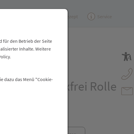
Kundenzeitung
(e)Rezept
Service
 für den Betrieb der Seite
isierter Inhalte. Weitere
roth Snoegg
olicy.
terverband
Sie dazu das Menü "Cookie-
haftend Latexfrei Rolle
6x 200cm 1st