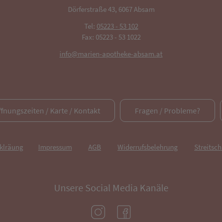
Dörferstraße 43, 6067 Absam
Tel:
05223 - 53 102
Fax: 05223 - 53 1022
info@marien-apotheke-absam.at
ffnungszeiten / Karte / Kontakt
Fragen / Probleme?
rklräung
Impressum
AGB
Widerrufsbelehrung
Streitsch
Unsere Social Media Kanäle
(öffnet in neuem Tab)
(öffnet in neuem Tab)