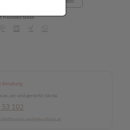
anfrage
Rezept anfragen
t Freunden teilen
reator\plugin\share\core\structs\SocialSharingServiceSettings]:fo
Pinterest
LinkedIn
Xing
WhatsApp (#[creator\plugin\share\core\str
e Beratung
 an, wir sind gerne für Sie da.
 53 102
:
info@marien-apotheke-absam.at