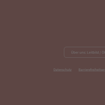
Über uns: Leitbild / Ö
Datenschutz
Barrierefreiheitse