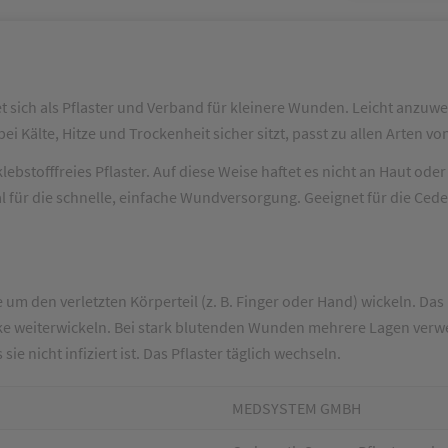
t sich als Pflaster und Verband für kleinere Wunden. Leicht anzu
ei Kälte, Hitze und Trockenheit sicher sitzt, passt zu allen Arten 
ebstofffreies Pflaster. Auf diese Weise haftet es nicht an Haut od
 für die schnelle, einfache Wundversorgung. Geeignet für die Cederr
 den verletzten Körperteil (z. B. Finger oder Hand) wickeln. Das 
ke weiterwickeln. Bei stark blutenden Wunden mehrere Lagen verwe
e nicht infiziert ist. Das Pflaster täglich wechseln.
MEDSYSTEM GMBH