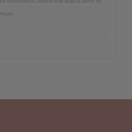
d Selbsthaftend Latexfrei Rolle Beige 6x 200cm 1st
flaster