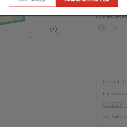
Produkt
Auswahl bestätigen
Alle auswählen und bestätigen
Produkt-Info mi
Facebook
X (#[c
Persönlich
Rufen Sie uns
05223 -
oder Mail an