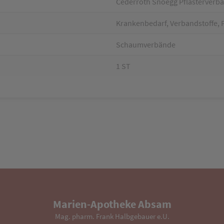
Cederroth Snoegg Pflasterverban
Krankenbedarf, Verbandstoffe, P
Schaumverbände
1 ST
Marien-Apotheke Absam
Mag. pharm. Frank Halbgebauer e.U.