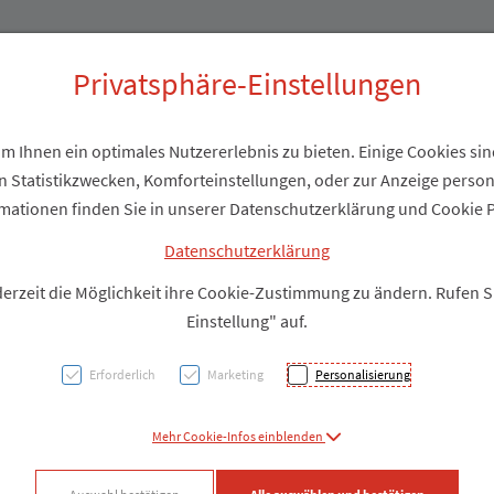
Produkte
Über uns
Privatsphäre-Einstellungen
 Ihnen ein optimales Nutzererlebnis zu bieten. Einige Cookies sind
 Statistikzwecken, Komforteinstellungen, oder zur Anzeige personal
Ceder
mationen finden Sie in unserer Datenschutzerklärung und Cookie P
Pflas
Datenschutzerklärung
derzeit die Möglichkeit ihre Cookie-Zustimmung zu ändern. Rufen 
Selbst
Einstellung" auf.
Beige 
Erforderlich
Marketing
Personalisierung
PZN: 5692586
Mehr Cookie-Infos einblenden